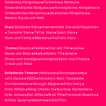
•
•
Dänisches Königshaus
Fürstenhaus Monaco
•
•
Niederländisches Königshaus
Norwegisches Königshaus
•
•
Schwedisches Königshaus
Spanisches Königshaus
Weitere Royals und Adel
•
•
Stars
:
Deutsche Stars
Internationale Stars
Schlagerstars
•
•
•
•
Tierische Stars
TikTok Stars
Sport Stars
•
•
Stars und Family
Webstars
YouTube Stars
•
•
•
•
Themen
:
Beauty
Fashion
Kino und Film
Liebe
•
•
•
•
Mama und Baby
Musik
Reality TV
Serien
•
•
•
Shows und Sonstige
Sonstiges
Sport und Fitness
Urlaub und Reise
•
•
Beliebteste Themen
:
Hollywood
Dschungelcamp
•
•
•
Let's Dance
DSDS
Germany's Next Topmodel
•
•
•
Kim Kardashian
Herzogin Meghan
Prinz Harry
•
•
•
Prinz William
König Charles III
Kourtney Kardashian
•
•
•
•
Kylie Jenner
Ben Affleck
Brad Pitt
Prinzessin Beatrice
•
•
Britney Spears
Madonna
Katie Price