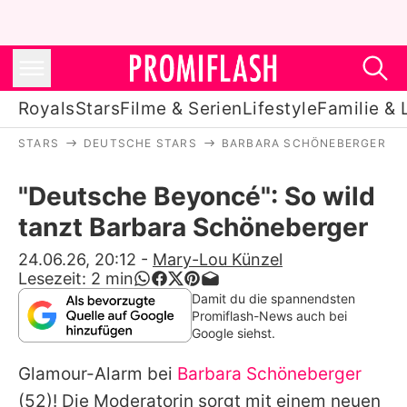
Royals
Stars
Filme & Serien
Lifestyle
Familie & 
STARS
DEUTSCHE STARS
BARBARA SCHÖNEBERGER
Royals
"Deutsche Beyoncé": So wild
Stars
tanzt Barbara Schöneberger
Filme & Serien
24.06.26, 20:12
-
Mary-Lou Künzel
Lesezeit:
2
min
Lifestyle
Damit du die spannendsten
Promiflash-News auch bei
Familie & Liebe
Google siehst.
Promiflash Exklusiv
Glamour-Alarm bei
Barbara Schöneberger
(52)! Die Moderatorin sorgt mit einem neuen