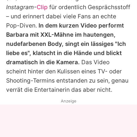
Alle Themen auf Promiflash
Instagram
-
Clip
für ordentlich Gesprächsstoff
– und erinnert dabei viele Fans an echte
Jobs
Pop-Diven.
In dem kurzen Video performt
App runterladen
Barbara
mit XXL-Mähne im hautengen,
Team
nudefarbenen Body, singt ein lässiges "Ich
liebe es", klatscht in die Hände und blickt
Redaktionelle Richtlinien
dramatisch in die Kamera.
Das Video
Impressum
scheint hinter den Kulissen eines TV- oder
Shooting-Termins entstanden zu sein, genau
Datenschutzerklärung
verrät die Entertainerin das aber nicht.
Nutzungsbedingungen
Anzeige
Utiq verwalten