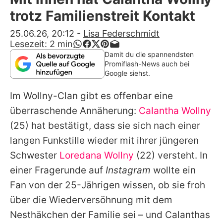
Alle Themen auf Promiflash
trotz Familienstreit Kontakt
Jobs
25.06.26, 20:12
-
Lisa Federschmidt
Lesezeit:
2
min
App runterladen
Damit du die spannendsten
Promiflash-News auch bei
Team
Google siehst.
Redaktionelle Richtlinien
Im Wollny-Clan gibt es offenbar eine
überraschende Annäherung:
Calantha Wollny
Impressum
(25) hat bestätigt, dass sie sich nach einer
Datenschutzerklärung
langen Funkstille wieder mit ihrer jüngeren
Schwester
Loredana Wollny
(22) versteht. In
Nutzungsbedingungen
einer Fragerunde auf
Instagram
wollte ein
Utiq verwalten
Fan von der 25-Jährigen wissen, ob sie froh
über die Wiederversöhnung mit dem
Nesthäkchen der Familie sei – und
Calanthas