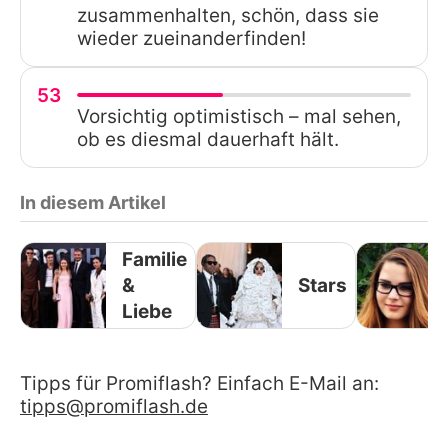
zusammenhalten, schön, dass sie
wieder zueinanderfinden!
53
Vorsichtig optimistisch – mal sehen,
ob es diesmal dauerhaft hält.
In diesem Artikel
Familie
&
Stars
Liebe
Tipps für Promiflash? Einfach E-Mail an:
tipps@promiflash.de