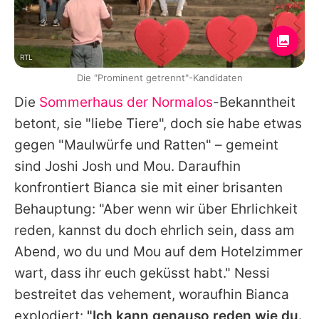
RTL
Die "Prominent getrennt"-Kandidaten
Die
Sommerhaus der Normalos
-Bekanntheit
betont, sie "liebe Tiere", doch sie habe etwas
gegen "Maulwürfe und Ratten" – gemeint
sind Joshi Josh und
Mou
. Daraufhin
konfrontiert
Bianca
sie mit einer brisanten
Behauptung: "Aber wenn wir über Ehrlichkeit
reden, kannst du doch ehrlich sein, dass am
Abend, wo du und
Mou
auf dem Hotelzimmer
wart, dass ihr euch geküsst habt." Nessi
bestreitet das vehement, woraufhin
Bianca
explodiert:
"Ich kann genauso reden wie du.