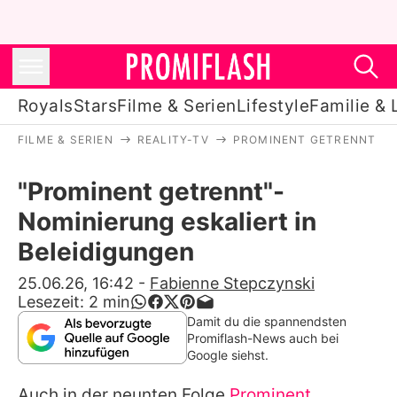
Royals
Stars
Filme & Serien
Lifestyle
Familie & 
FILME & SERIEN
REALITY-TV
PROMINENT GETRENNT
Royals
"Prominent getrennt"-
Stars
Nominierung eskaliert in
Filme & Serien
Beleidigungen
Lifestyle
25.06.26, 16:42
-
Fabienne Stepczynski
Lesezeit:
2
min
Familie & Liebe
Damit du die spannendsten
Promiflash-News auch bei
Promiflash Exklusiv
Google siehst.
Auch in der neunten Folge
Prominent