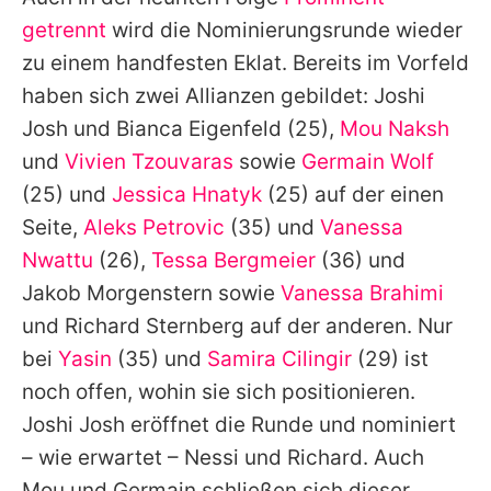
Alle Themen auf Promiflash
getrennt
wird die Nominierungsrunde wieder
Jobs
zu einem handfesten Eklat. Bereits im Vorfeld
haben sich zwei Allianzen gebildet:
Joshi
App runterladen
Josh
und
Bianca Eigenfeld
(25),
Mou Naksh
Team
und
Vivien Tzouvaras
sowie
Germain Wolf
(25) und
Jessica Hnatyk
(25) auf der einen
Redaktionelle Richtlinien
Seite,
Aleks Petrovic
(35) und
Vanessa
Impressum
Nwattu
(26),
Tessa Bergmeier
(36) und
Jakob Morgenstern sowie
Vanessa Brahimi
Datenschutzerklärung
und
Richard Sternberg
auf der anderen. Nur
Nutzungsbedingungen
bei
Yasin
(35) und
Samira Cilingir
(29) ist
Utiq verwalten
noch offen, wohin sie sich positionieren.
Joshi Josh eröffnet die Runde und nominiert
– wie erwartet – Nessi und
Richard
. Auch
Mou
und
Germain
schließen sich dieser