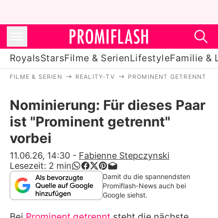
Royals
Stars
Filme & Serien
Lifestyle
Familie & 
FILME & SERIEN
REALITY-TV
PROMINENT GETRENNT
Royals
Nominierung: Für dieses Paar
Stars
ist "Prominent getrennt"
Filme & Serien
vorbei
Lifestyle
11.06.26, 14:30
-
Fabienne Stepczynski
Lesezeit:
2
min
Familie & Liebe
Damit du die spannendsten
Promiflash-News auch bei
Promiflash Exklusiv
Google siehst.
Bei
Prominent getrennt
steht die nächste