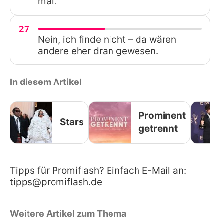
mal.
27
Nein, ich finde nicht – da wären
andere eher dran gewesen.
In diesem Artikel
Prominent
Stars
getrennt
Tipps für Promiflash? Einfach E-Mail an:
tipps@promiflash.de
Weitere Artikel zum Thema