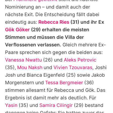
Alle Themen auf Promiflash
Nominierung an – und damit auch der
Jobs
nächste Exit. Die Entscheidung fällt dabei
eindeutig aus:
Rebecca Ries
(31) und ihr Ex
App runterladen
Gök Göker
(29) erhalten die meisten
Team
Stimmen und müssen die Villa der
Verflossenen verlassen.
Gleich mehrere Ex-
Redaktionelle Richtlinien
Paare sprechen sich gegen die beiden aus:
Impressum
Vanessa Nwattu
(26) und
Aleks Petrovic
(35),
Mou Naksh
und
Vivien Tzouvaras
,
Joshi
Datenschutzerklärung
Josh
und
Bianca Eigenfeld
(25) sowie Jakob
Nutzungsbedingungen
Morgenstern und
Tessa Bergmeier
(36)
Utiq verwalten
stimmen allesamt für
Rebecca
und Gök. Das
Ergebnis ist damit mehr als deutlich. Für
Yasin
(35) und
Samira Cilingir
(29) bestand
dagegen keine Gefahr: Sie hatten zuvor das