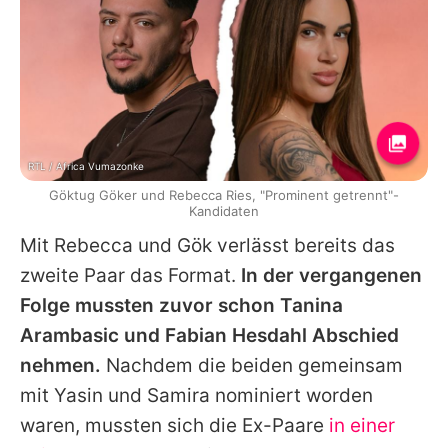
RTL / Africa Vumazonke
Göktug Göker und Rebecca Ries, "Prominent getrennt"-
Kandidaten
Mit
Rebecca
und Gök verlässt bereits das
zweite Paar das Format.
In der vergangenen
Folge mussten zuvor schon Tanina
Arambasic und
Fabian Hesdahl
Abschied
nehmen.
Nachdem die beiden gemeinsam
mit
Yasin
und
Samira
nominiert worden
waren, mussten sich die Ex-Paare
in einer