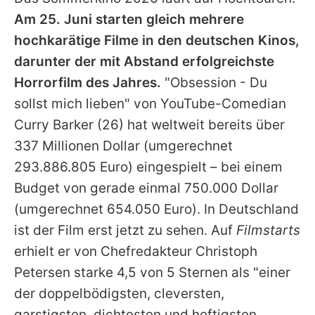
Alle Themen auf Promiflash
Am 25. Juni starten gleich mehrere
Jobs
hochkarätige Filme in den deutschen Kinos,
darunter der mit Abstand erfolgreichste
App runterladen
Horrorfilm des Jahres.
"Obsession - Du
Team
sollst mich lieben" von YouTube-Comedian
Curry Barker
(26) hat weltweit bereits über
Redaktionelle Richtlinien
337 Millionen Dollar (umgerechnet
Impressum
293.886.805 Euro) eingespielt – bei einem
Budget von gerade einmal 750.000 Dollar
Datenschutzerklärung
(umgerechnet 654.050 Euro). In Deutschland
Nutzungsbedingungen
ist der Film erst jetzt zu sehen. Auf
Filmstarts
Utiq verwalten
erhielt er von Chefredakteur Christoph
Petersen starke 4,5 von 5 Sternen als "einer
der doppelbödigsten, cleversten,
garstigsten, dichtesten und heftigsten