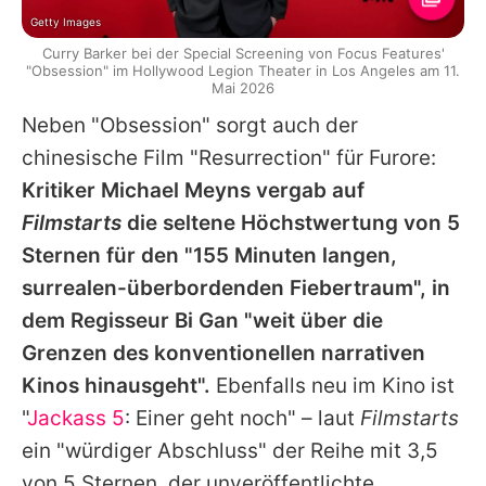
Getty Images
Curry Barker bei der Special Screening von Focus Features'
"Obsession" im Hollywood Legion Theater in Los Angeles am 11.
Mai 2026
Neben "Obsession" sorgt auch der
chinesische Film "Resurrection" für Furore:
Kritiker Michael Meyns vergab auf
Filmstarts
die seltene Höchstwertung von 5
Sternen für den "155 Minuten langen,
surrealen-überbordenden Fiebertraum", in
dem Regisseur Bi Gan "weit über die
Grenzen des konventionellen narrativen
Kinos hinausgeht".
Ebenfalls neu im Kino ist
"
Jackass 5
: Einer geht noch" – laut
Filmstarts
ein "würdiger Abschluss" der Reihe mit 3,5
von 5 Sternen, der unveröffentlichte