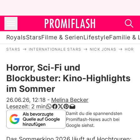
Royals
Stars
Filme & Serien
Lifestyle
Familie & 
STARS
INTERNATIONALE STARS
NICK JONAS
HORRO
Royals
Horror, Sci-Fi und
Stars
Blockbuster: Kino-Highlights
Filme & Serien
im Sommer
Lifestyle
26.06.26, 12:18
-
Melina Becker
Lesezeit:
2
min
Familie & Liebe
Damit du die spannendsten
Promiflash-News auch bei
Promiflash Exklusiv
Google siehst.
Das Sommerkino 2026 läuft auf Hochtouren: