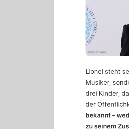
Getty Images
Lionel
steht se
Musiker, sond
drei Kinder, d
der Öffentlich
bekannt – wede
zu seinem Zus