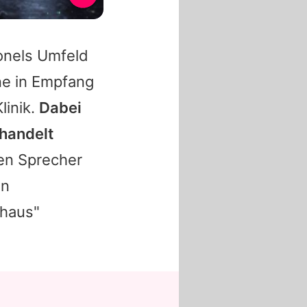
onels
Umfeld
ne in Empfang
linik.
Dabei
ehandelt
nen Sprecher
in
nhaus"