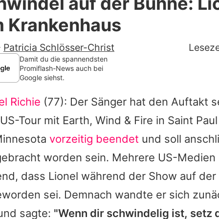
windel auf der Bühne: Li
Filme & Serien
im Krankenhaus
Lifestyle
-
Patricia Schlösser-Christ
Leseze
Familie & Liebe
Damit du die spannendsten
Promiflash-News auch bei
Google siehst.
Promiflash Exklusiv
el Richie
(77): Der Sänger hat den Auftakt s
Alle Themen auf Promiflash
-Tour mit Earth, Wind & Fire in Saint Paul
Jobs
Minnesota
vorzeitig beendet
und soll anschl
App runterladen
ebracht worden sein. Mehrere US-Medien 
Team
end, dass
Lionel
während der Show auf der
eworden sei. Demnach wandte er sich zunäc
Redaktionelle Richtlinien
und sagte:
"Wenn dir schwindelig ist, setz 
Impressum