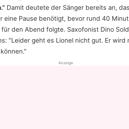
."
Damit deutete der Sänger bereits an, das
Datenschutzerklärung
r eine Pause benötigt, bevor rund 40 Minu
Nutzungsbedingungen
für den Abend folgte. Saxofonist Dino Sold
Utiq verwalten
s: "Leider geht es
Lionel
nicht gut. Er wird 
können."
Anzeige