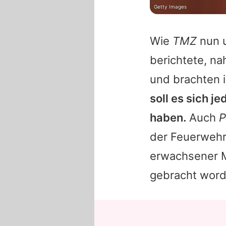
Getty Images
Wie
TMZ
nun u
berichtete, n
und brachten i
soll es sich 
haben.
Auch
P
der Feuerwehr 
erwachsener M
gebracht word