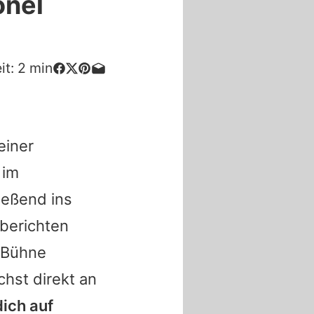
onel
it:
2
min
einer
 im
ießend ins
berichten
 Bühne
hst direkt an
dich auf