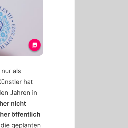
 nur als
ünstler hat
elen Jahren in
sher nicht
her öffentlich
 die geplanten