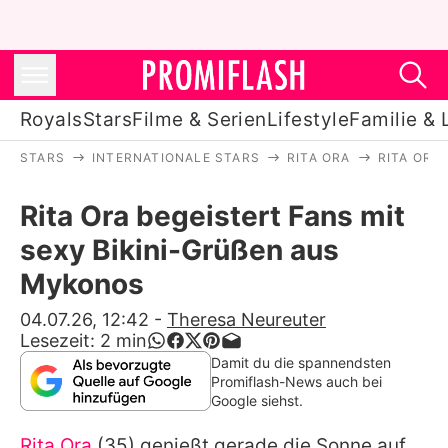
Royals
Stars
Filme & Serien
Lifestyle
Familie & 
STARS
INTERNATIONALE STARS
RITA ORA
RITA ORA
Royals
Rita Ora begeistert Fans mit
Stars
sexy Bikini-Grüßen aus
Filme & Serien
Mykonos
Lifestyle
04.07.26, 12:42
-
Theresa Neureuter
Lesezeit:
2
min
Familie & Liebe
Damit du die spannendsten
Promiflash-News auch bei
Promiflash Exklusiv
Google siehst.
Rita Ora
(35) genießt gerade die Sonne auf