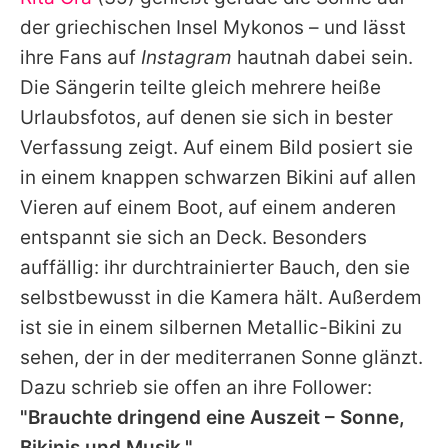
Alle Themen auf Promiflash
der griechischen Insel Mykonos – und lässt
Jobs
ihre Fans auf
Instagram
hautnah dabei sein.
Die Sängerin teilte gleich mehrere heiße
App runterladen
Urlaubsfotos, auf denen sie sich in bester
Team
Verfassung zeigt. Auf einem Bild posiert sie
in einem knappen schwarzen Bikini auf allen
Redaktionelle Richtlinien
Vieren auf einem Boot, auf einem anderen
Impressum
entspannt sie sich an Deck. Besonders
auffällig: ihr durchtrainierter Bauch, den sie
Datenschutzerklärung
selbstbewusst in die Kamera hält. Außerdem
Nutzungsbedingungen
ist sie in einem silbernen Metallic-Bikini zu
Utiq verwalten
sehen, der in der mediterranen Sonne glänzt.
Dazu schrieb sie offen an ihre Follower:
"Brauchte dringend eine Auszeit – Sonne,
Bikinis und Musik."