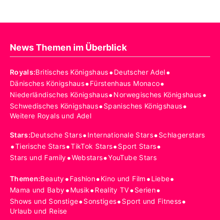
News Themen im Überblick
•
•
Royals
:
Britisches Königshaus
Deutscher Adel
•
•
Dänisches Königshaus
Fürstenhaus Monaco
•
•
Niederländisches Königshaus
Norwegisches Königshaus
•
•
Schwedisches Königshaus
Spanisches Königshaus
Weitere Royals und Adel
•
•
Stars
:
Deutsche Stars
Internationale Stars
Schlagerstars
•
•
•
•
Tierische Stars
TikTok Stars
Sport Stars
•
•
Stars und Family
Webstars
YouTube Stars
•
•
•
•
Themen
:
Beauty
Fashion
Kino und Film
Liebe
•
•
•
•
Mama und Baby
Musik
Reality TV
Serien
•
•
•
Shows und Sonstige
Sonstiges
Sport und Fitness
Urlaub und Reise