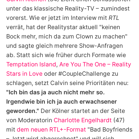
Alle Themen auf Promiflash
unter das klassische Reality-TV – zumindest
Jobs
vorerst. Wie er jetzt im Interview mit
RTL
verrät, hat der Realitystar aktuell "keinen
App runterladen
Bock mehr, mich da zum Clown zu machen"
Team
und sagte gleich mehrere Show-Anfragen
ab. Statt sich wie früher durch Formate wie
Redaktionelle Richtlinien
Temptation Island
,
Are You The One – Reality
Impressum
Stars in Love
oder #CoupleChallenge zu
schlagen, setzt
Calvin
seine Prioritäten neu:
Datenschutzerklärung
"Ich bin das ja auch nicht mehr so.
Nutzungsbedingungen
Irgendwie bin ich ja auch erwachsener
Utiq verwalten
geworden."
Der Kölner startet an der Seite
von Moderatorin
Charlotte Engelhardt
(47)
mit
dem neuen RTL+-Format
"Bad Boyfriends
– Jetzt wird abgerechnet" und will sich