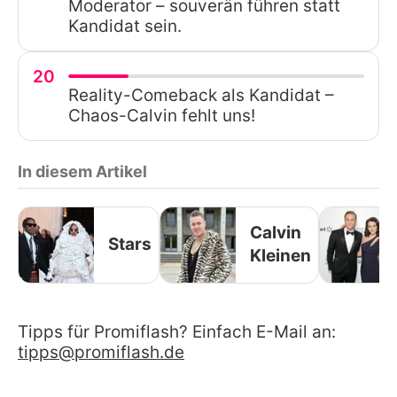
Moderator – souverän führen statt
Kandidat sein.
20
Reality-Comeback als Kandidat –
Chaos-Calvin fehlt uns!
In diesem Artikel
Calvin
Stars
Kleinen
Tipps für Promiflash? Einfach E-Mail an:
tipps@promiflash.de