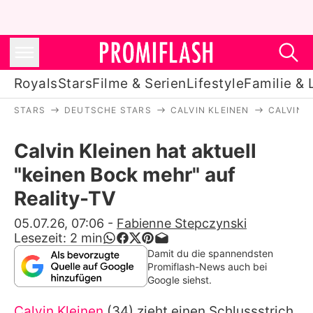
Royals
Stars
Filme & Serien
Lifestyle
Familie & 
STARS
DEUTSCHE STARS
CALVIN KLEINEN
CALVIN K
Royals
Calvin Kleinen hat aktuell
Stars
"keinen Bock mehr" auf
Filme & Serien
Reality-TV
Lifestyle
05.07.26, 07:06
-
Fabienne Stepczynski
Lesezeit:
2
min
Familie & Liebe
Damit du die spannendsten
Promiflash-News auch bei
Promiflash Exklusiv
Google siehst.
Calvin Kleinen
(34) zieht einen Schlussstrich