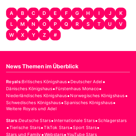
A
B
C
D
E
F
G
H
I
J
K
L
M
N
O
P
Q
R
S
T
U
V
W
X
Y
Z
#
News Themen im Überblick
•
•
Royals
:
Britisches Königshaus
Deutscher Adel
•
•
Dänisches Königshaus
Fürstenhaus Monaco
•
•
Niederländisches Königshaus
Norwegisches Königshaus
•
•
Schwedisches Königshaus
Spanisches Königshaus
Weitere Royals und Adel
•
•
Stars
:
Deutsche Stars
Internationale Stars
Schlagerstars
•
•
•
•
Tierische Stars
TikTok Stars
Sport Stars
•
•
Stars und Family
Webstars
YouTube Stars