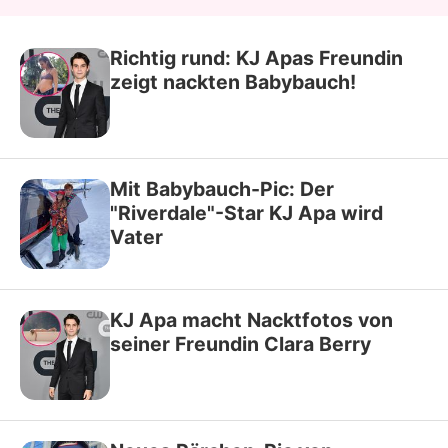
Richtig rund: KJ Apas Freundin
zeigt nackten Babybauch!
Mit Babybauch-Pic: Der
"Riverdale"-Star KJ Apa wird
Vater
KJ Apa macht Nacktfotos von
seiner Freundin Clara Berry