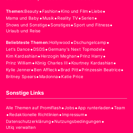
•
•
•
•
Themen
:
Beauty
Fashion
Kino und Film
Liebe
•
•
•
•
Mama und Baby
Musik
Reality TV
Serien
•
•
•
Shows und Sonstige
Sonstiges
Sport und Fitness
Urlaub und Reise
•
•
Beliebteste Themen
:
Hollywood
Dschungelcamp
•
•
•
Let's Dance
DSDS
Germany's Next Topmodel
•
•
•
Kim Kardashian
Herzogin Meghan
Prinz Harry
•
•
•
Prinz William
König Charles III
Kourtney Kardashian
•
•
•
•
Kylie Jenner
Ben Affleck
Brad Pitt
Prinzessin Beatrice
•
•
Britney Spears
Madonna
Katie Price
Sonstige Links
•
•
•
Alle Themen auf Promiflash
Jobs
App runterladen
Team
•
•
•
Redaktionelle Richtlinien
Impressum
•
•
Datenschutzerklärung
Nutzungsbedingungen
Utiq verwalten