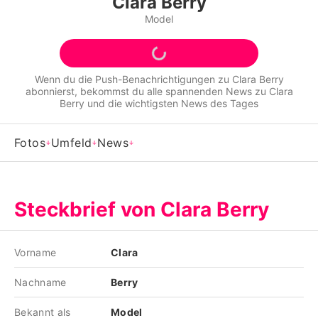
Clara Berry
Alle Themen auf Promiflash
Model
Jobs
App runterladen
Wenn du die Push-Benachrichtigungen zu
Clara Berry
abonnierst, bekommst du alle spannenden News zu
Clara
Team
Berry
und die wichtigsten News des Tages
Redaktionelle Richtlinien
Fotos
Umfeld
News
Impressum
Datenschutzerklärung
Steckbrief von Clara Berry
Nutzungsbedingungen
Utiq verwalten
Vorname
Clara
Nachname
Berry
Bekannt als
Model