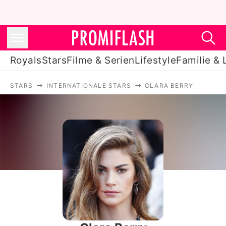
Royals
Stars
Filme & Serien
Lifestyle
Familie & 
STARS
INTERNATIONALE STARS
CLARA BERRY
Royals
Stars
Filme & Serien
Lifestyle
Familie & Liebe
Promiflash Exklusiv