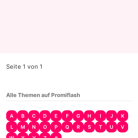
Seite 1 von 1
Alle Themen auf Promiflash
A
B
C
D
E
F
G
H
I
J
K
L
M
N
O
P
Q
R
S
T
U
V
W
X
Y
Z
#