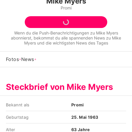
Mike Myers
Alle Themen auf Promiflash
Promi
Jobs
App runterladen
Wenn du die Push-Benachrichtigungen zu
Mike Myers
abonnierst, bekommst du alle spannenden News zu
Mike
Team
Myers
und die wichtigsten News des Tages
Redaktionelle Richtlinien
Fotos
News
Impressum
Datenschutzerklärung
Steckbrief von Mike Myers
Nutzungsbedingungen
Utiq verwalten
Bekannt als
Promi
Geburtstag
25. Mai 1963
Alter
63 Jahre