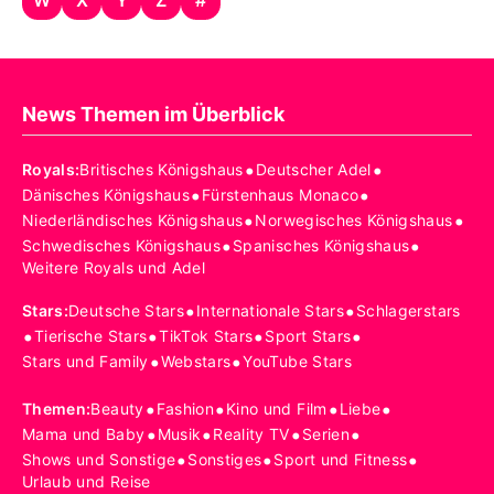
News Themen im Überblick
•
•
Royals
:
Britisches Königshaus
Deutscher Adel
•
•
Dänisches Königshaus
Fürstenhaus Monaco
•
•
Niederländisches Königshaus
Norwegisches Königshaus
•
•
Schwedisches Königshaus
Spanisches Königshaus
Weitere Royals und Adel
•
•
Stars
:
Deutsche Stars
Internationale Stars
Schlagerstars
•
•
•
•
Tierische Stars
TikTok Stars
Sport Stars
•
•
Stars und Family
Webstars
YouTube Stars
•
•
•
•
Themen
:
Beauty
Fashion
Kino und Film
Liebe
•
•
•
•
Mama und Baby
Musik
Reality TV
Serien
•
•
•
Shows und Sonstige
Sonstiges
Sport und Fitness
Urlaub und Reise