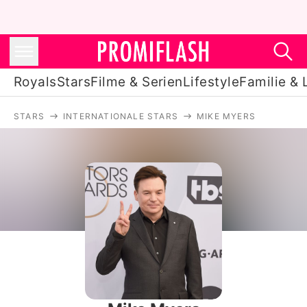
Royals
Stars
Filme & Serien
Lifestyle
Familie & 
STARS
INTERNATIONALE STARS
MIKE MYERS
Royals
Stars
Filme & Serien
Lifestyle
Familie & Liebe
Promiflash Exklusiv