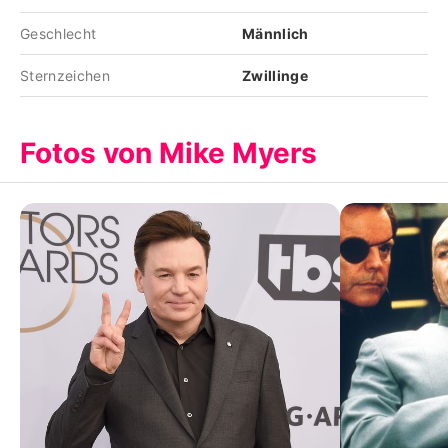
Geschlecht
Männlich
Sternzeichen
Zwillinge
Fotos von Mike Myers