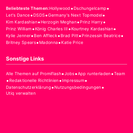
•
•
Beliebteste Themen
:
Hollywood
Dschungelcamp
•
•
•
Let's Dance
DSDS
Germany's Next Topmodel
•
•
•
Kim Kardashian
Herzogin Meghan
Prinz Harry
•
•
•
Prinz William
König Charles III
Kourtney Kardashian
•
•
•
•
Kylie Jenner
Ben Affleck
Brad Pitt
Prinzessin Beatrice
•
•
Britney Spears
Madonna
Katie Price
Sonstige Links
•
•
•
Alle Themen auf Promiflash
Jobs
App runterladen
Team
•
•
•
Redaktionelle Richtlinien
Impressum
•
•
Datenschutzerklärung
Nutzungsbedingungen
Utiq verwalten