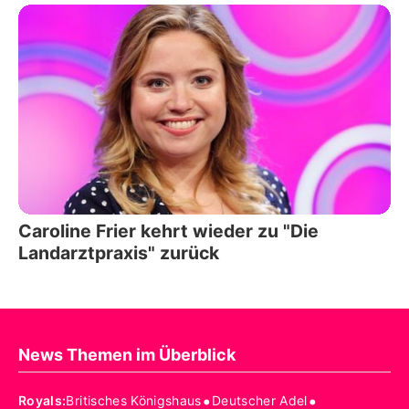
Caroline Frier kehrt wieder zu "Die
Landarztpraxis" zurück
News Themen im Überblick
•
•
Royals
:
Britisches Königshaus
Deutscher Adel