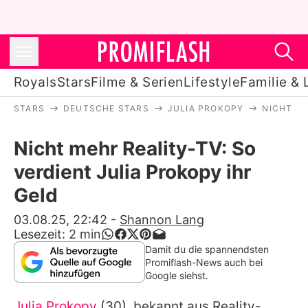
Royals
Stars
Filme & Serien
Lifestyle
Familie & 
STARS
DEUTSCHE STARS
JULIA PROKOPY
NICHT ME
Royals
Nicht mehr Reality-TV: So
Stars
verdient Julia Prokopy ihr
Filme & Serien
Geld
Lifestyle
03.08.25, 22:42
-
Shannon Lang
Lesezeit:
2
min
Familie & Liebe
Damit du die spannendsten
Promiflash-News auch bei
Promiflash Exklusiv
Google siehst.
Julia Prokopy
(30), bekannt aus Reality-