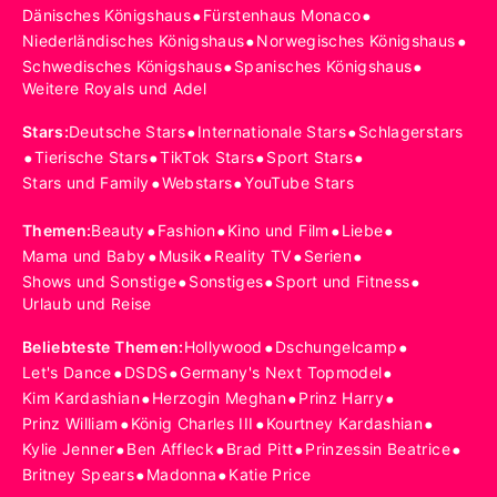
•
•
Dänisches Königshaus
Fürstenhaus Monaco
•
•
Niederländisches Königshaus
Norwegisches Königshaus
•
•
Schwedisches Königshaus
Spanisches Königshaus
Weitere Royals und Adel
•
•
Stars
:
Deutsche Stars
Internationale Stars
Schlagerstars
•
•
•
•
Tierische Stars
TikTok Stars
Sport Stars
•
•
Stars und Family
Webstars
YouTube Stars
•
•
•
•
Themen
:
Beauty
Fashion
Kino und Film
Liebe
•
•
•
•
Mama und Baby
Musik
Reality TV
Serien
•
•
•
Shows und Sonstige
Sonstiges
Sport und Fitness
Urlaub und Reise
•
•
Beliebteste Themen
:
Hollywood
Dschungelcamp
•
•
•
Let's Dance
DSDS
Germany's Next Topmodel
•
•
•
Kim Kardashian
Herzogin Meghan
Prinz Harry
•
•
•
Prinz William
König Charles III
Kourtney Kardashian
•
•
•
•
Kylie Jenner
Ben Affleck
Brad Pitt
Prinzessin Beatrice
•
•
Britney Spears
Madonna
Katie Price