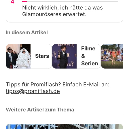
4
Nicht wirklich, ich hätte da was
Glamouröseres erwartet.
In diesem Artikel
Filme
Stars
&
Serien
Tipps für Promiflash? Einfach E-Mail an:
tipps@promiflash.de
Weitere Artikel zum Thema