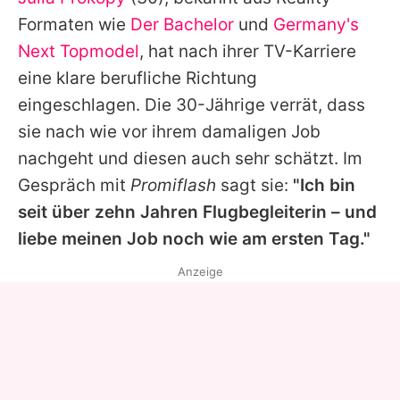
Alle Themen auf Promiflash
Formaten wie
Der Bachelor
und
Germany's
Jobs
Next Topmodel
, hat nach ihrer TV-Karriere
eine klare berufliche Richtung
App runterladen
eingeschlagen. Die 30-Jährige verrät, dass
Team
sie nach wie vor ihrem damaligen Job
nachgeht und diesen auch sehr schätzt. Im
Redaktionelle Richtlinien
Gespräch mit
Promiflash
sagt sie:
"Ich bin
Impressum
seit über zehn Jahren Flugbegleiterin – und
liebe meinen Job noch wie am ersten Tag."
Datenschutzerklärung
Anzeige
Nutzungsbedingungen
Utiq verwalten