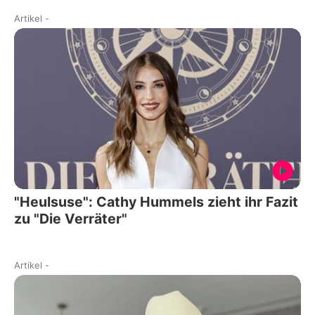
Artikel
-
"Heulsuse": Cathy Hummels zieht ihr Fazit
zu "Die Verräter"
Artikel
-