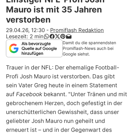
Alle Themen auf Promiflash
Mauro ist mit 35 Jahren
Jobs
verstorben
App runterladen
29.04.26, 12:30
-
Promiflash Redaktion
Lesezeit:
2
min
Team
Damit du die spannendsten
Promiflash-News auch bei
Redaktionelle Richtlinien
Google siehst.
Trauer in der NFL: Der ehemalige Football-
Impressum
Profi
Josh Mauro
ist verstorben. Das gibt
Datenschutzerklärung
sein Vater Greg heute in einem Statement
Nutzungsbedingungen
auf
Facebook
bekannt. "Unter Tränen und mit
gebrochenem Herzen, doch gefestigt in der
Utiq verwalten
unerschütterlichen Gewissheit, dass unser
geliebter
Josh Mauro
nun geheilt und
erneuert ist – und in der Gegenwart des