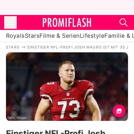
Royals
Stars
Filme & Serien
Lifestyle
Familie & 
STARS
EINSTIGER NFL-PROFI JOSH MAURO IST MIT 35 J
Royals
Stars
Filme & Serien
Lifestyle
Familie & Liebe
Promiflash Exklusiv
Getty Images
Einstiger NFL-Profi Josh