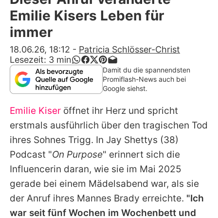
Alle Themen auf Promiflash
Emilie Kisers Leben für
Jobs
immer
App runterladen
18.06.26, 18:12
-
Patricia Schlösser-Christ
Lesezeit:
3
min
Team
Damit du die spannendsten
Promiflash-News auch bei
Redaktionelle Richtlinien
Google siehst.
Emilie Kiser
öffnet ihr Herz und spricht
Impressum
erstmals ausführlich über den tragischen Tod
Datenschutzerklärung
ihres Sohnes Trigg. In
Jay Shettys
(38)
Nutzungsbedingungen
Podcast "
On Purpose
" erinnert sich die
Influencerin daran, wie sie im Mai 2025
Utiq verwalten
gerade bei einem Mädelsabend war, als sie
der Anruf ihres Mannes Brady erreichte.
"Ich
war seit fünf Wochen im Wochenbett und