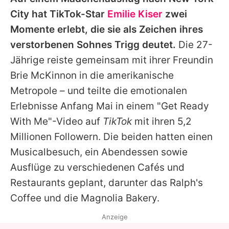
Alle Themen auf Promiflash
City hat TikTok-Star
Emilie Kiser
zwei
Jobs
Momente erlebt, die sie als Zeichen ihres
verstorbenen Sohnes Trigg deutet.
Die 27-
App runterladen
Jährige reiste gemeinsam mit ihrer Freundin
Team
Brie McKinnon in die amerikanische
Metropole – und teilte die emotionalen
Redaktionelle Richtlinien
Erlebnisse Anfang Mai in einem "Get Ready
Impressum
With Me"-Video auf
TikTok
mit ihren 5,2
Millionen Followern. Die beiden hatten einen
Datenschutzerklärung
Musicalbesuch, ein Abendessen sowie
Nutzungsbedingungen
Ausflüge zu verschiedenen Cafés und
Utiq verwalten
Restaurants geplant, darunter das Ralph's
Coffee und die Magnolia Bakery.
Anzeige