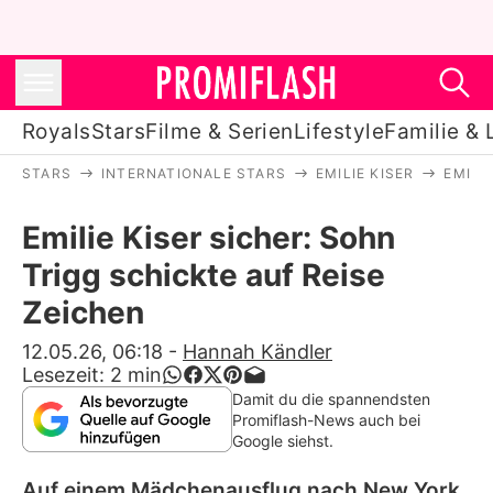
Royals
Stars
Filme & Serien
Lifestyle
Familie & 
STARS
INTERNATIONALE STARS
EMILIE KISER
EMILI
Royals
Emilie Kiser sicher: Sohn
Stars
Trigg schickte auf Reise
Filme & Serien
Zeichen
Lifestyle
12.05.26, 06:18
-
Hannah Kändler
Lesezeit:
2
min
Familie & Liebe
Damit du die spannendsten
Promiflash-News auch bei
Promiflash Exklusiv
Google siehst.
Auf einem Mädchenausflug nach New York