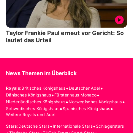
Taylor Frankie Paul erneut vor Gericht: So
lautet das Urteil
News Themen im Überblick
•
•
Royals
:
Britisches Königshaus
Deutscher Adel
•
•
Dänisches Königshaus
Fürstenhaus Monaco
•
•
Niederländisches Königshaus
Norwegisches Königshaus
•
•
Schwedisches Königshaus
Spanisches Königshaus
Weitere Royals und Adel
•
•
Stars
:
Deutsche Stars
Internationale Stars
Schlagerstars
Tierische Stars
TikTok Stars
Sport Stars