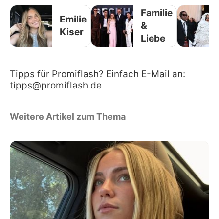
Familie
Emilie
&
Kiser
Liebe
Tipps für Promiflash? Einfach E-Mail an:
tipps@promiflash.de
Weitere Artikel zum Thema