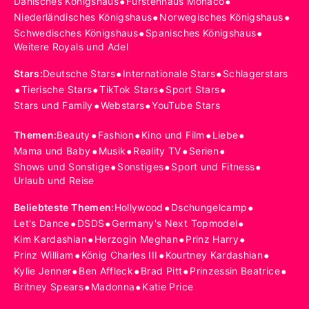
•
•
Dänisches Königshaus
Fürstenhaus Monaco
•
•
Niederländisches Königshaus
Norwegisches Königshaus
•
•
Schwedisches Königshaus
Spanisches Königshaus
Weitere Royals und Adel
•
•
Stars
:
Deutsche Stars
Internationale Stars
Schlagerstars
•
•
•
•
Tierische Stars
TikTok Stars
Sport Stars
•
•
Stars und Family
Webstars
YouTube Stars
•
•
•
•
Themen
:
Beauty
Fashion
Kino und Film
Liebe
•
•
•
•
Mama und Baby
Musik
Reality TV
Serien
•
•
•
Shows und Sonstige
Sonstiges
Sport und Fitness
Urlaub und Reise
•
•
Beliebteste Themen
:
Hollywood
Dschungelcamp
•
•
•
Let's Dance
DSDS
Germany's Next Topmodel
•
•
•
Kim Kardashian
Herzogin Meghan
Prinz Harry
•
•
•
Prinz William
König Charles III
Kourtney Kardashian
•
•
•
•
Kylie Jenner
Ben Affleck
Brad Pitt
Prinzessin Beatrice
•
•
Britney Spears
Madonna
Katie Price