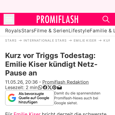
Royals
Stars
Filme & Serien
Lifestyle
Familie & 
STARS
INTERNATIONALE STARS
EMILIE KISER
KURZ 
Royals
Kurz vor Triggs Todestag:
Stars
Emilie Kiser kündigt Netz-
Filme & Serien
Pause an
Lifestyle
11.05.26, 20:36
-
Promiflash Redaktion
Lesezeit:
2
min
Familie & Liebe
Damit du die spannendsten
Promiflash-News auch bei
Promiflash Exklusiv
Google siehst.
Für
Emilie Kiser
bricht derzeit die schwerste