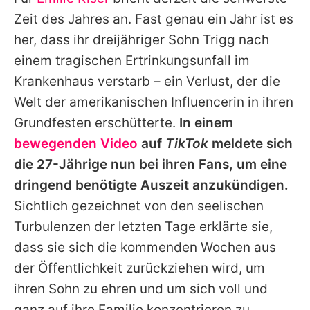
Alle Themen auf Promiflash
Zeit des Jahres an. Fast genau ein Jahr ist es
Jobs
her, dass ihr dreijähriger Sohn Trigg nach
einem tragischen Ertrinkungsunfall im
App runterladen
Krankenhaus verstarb – ein Verlust, der die
Team
Welt der amerikanischen Influencerin in ihren
Grundfesten erschütterte.
In einem
Redaktionelle Richtlinien
bewegenden Video
auf
TikTok
meldete sich
Impressum
die 27-Jährige nun bei ihren Fans, um eine
dringend benötigte Auszeit anzukündigen.
Datenschutzerklärung
Sichtlich gezeichnet von den seelischen
Nutzungsbedingungen
Turbulenzen der letzten Tage erklärte sie,
Utiq verwalten
dass sie sich die kommenden Wochen aus
der Öffentlichkeit zurückziehen wird, um
ihren Sohn zu ehren und um sich voll und
ganz auf ihre Familie konzentrieren zu