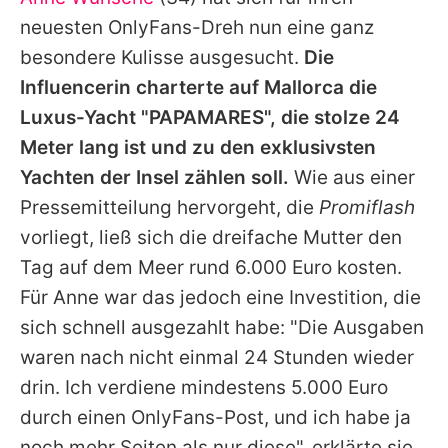
Alle Themen auf Promiflash
neuesten OnlyFans-Dreh nun eine ganz
Jobs
besondere Kulisse ausgesucht.
Die
Influencerin charterte auf Mallorca die
App runterladen
Luxus-Yacht "PAPAMARES", die stolze 24
Team
Meter lang ist und zu den exklusivsten
Yachten der Insel zählen soll.
Wie aus einer
Redaktionelle Richtlinien
Pressemitteilung hervorgeht, die
Promiflash
Impressum
vorliegt, ließ sich die dreifache Mutter den
Tag auf dem Meer rund 6.000 Euro kosten.
Datenschutzerklärung
Für
Anne
war das jedoch eine Investition, die
Nutzungsbedingungen
sich schnell ausgezahlt habe: "Die Ausgaben
Utiq verwalten
waren nach nicht einmal 24 Stunden wieder
drin. Ich verdiene mindestens 5.000 Euro
durch einen OnlyFans-Post, und ich habe ja
noch mehr Seiten als nur diese", erklärte sie