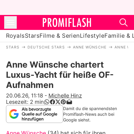
Royals
Stars
Filme & Serien
Lifestyle
Familie & 
STARS
DEUTSCHE STARS
ANNE WÜNSCHE
ANNE WÜ
Royals
Anne Wünsche chartert
Stars
Luxus-Yacht für heiße OF-
Filme & Serien
Aufnahmen
Lifestyle
20.06.26, 11:18
-
Michelle Hinz
Lesezeit:
2
min
Familie & Liebe
Damit du die spannendsten
Promiflash-News auch bei
Promiflash Exklusiv
Google siehst.
Anne Wünsche
(34) hat sich für ihren