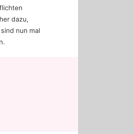
flichten
eher dazu,
 sind nun mal
n.