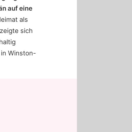
än auf eine
Heimat als
zeigte sich
altig
 in Winston-