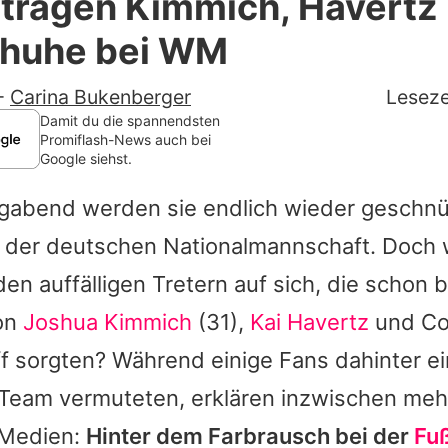
tragen Kimmich, Havertz
Filme & Serien
chuhe bei WM
Lifestyle
-
Carina Bukenberger
Leseze
Familie & Liebe
Damit du die spannendsten
Promiflash-News auch bei
Google siehst.
Promiflash Exklusiv
abend werden sie endlich wieder geschnür
Alle Themen auf Promiflash
 der deutschen Nationalmannschaft. Doch 
Jobs
 den auffälligen Tretern auf sich, die schon 
App runterladen
von
Joshua Kimmich
(31),
Kai Havertz
und Co.
Team
 sorgten? Während einige Fans dahinter ein
Team vermuteten, erklären inzwischen meh
Redaktionelle Richtlinien
 Medien:
Hinter dem Farbrausch bei der
Fu
Impressum