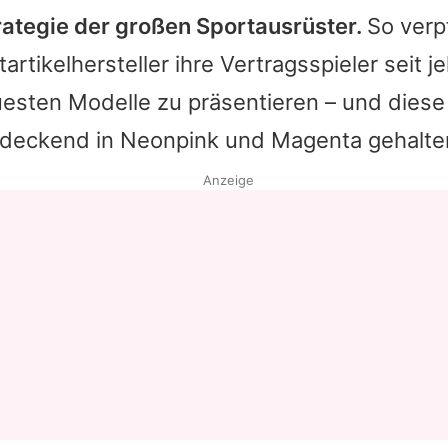
trategie der großen Sportausrüster.
So verp
Datenschutzerklärung
rtikelhersteller ihre Vertragsspieler seit j
Nutzungsbedingungen
uesten Modelle zu präsentieren – und diese
Utiq verwalten
endeckend in Neonpink und Magenta gehalte
Anzeige