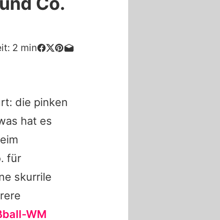
 und Co.
it:
2
min
t: die pinken
was hat es
beim
 für
e skurrile
rere
ßball-WM