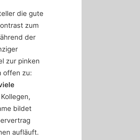
eller die gute
ontrast zum
Während der
nziger
el zur pinken
 offen zu:
viele
 Kollegen,
hme bildet
tervertrag
en aufläuft.