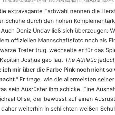
Die deutsche Startelf am 19. Juni 2026 bei der Fußball-WM in Toronto
die extravagante Farbwahl nennen die Herst
der Schuhe durch den hohen Komplementärk
. Auch
Deniz Undav
ließ sich überzeugen: 
dem offiziellen Mannschaftsfoto noch als Ei
warze Treter trug, wechselte er für das Spi
-Kapitän Joshua gab laut
The Athletic
jedoch
 ich mir über die Farbe Pink noch nicht so 
acht."
Er trage, wie die allermeisten seiner
was sein Ausrüster ihm schicke. Eine Ausna
chael Olise, der bewusst auf einen Ausrüs
 daher weiterhin in schlichten weißen Schuh