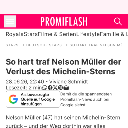
Royals
Stars
Filme & Serien
Lifestyle
Familie & 
STARS
DEUTSCHE STARS
SO HART TRAF NELSON MÜLL
Royals
So hart traf Nelson Müller der
Stars
Verlust des Michelin-Sterns
Filme & Serien
28.06.26, 22:40
-
Viviane Schmidt
Lesezeit:
2
min
Lifestyle
Damit du die spannendsten
Promiflash-News auch bei
Familie & Liebe
Google siehst.
Promiflash Exklusiv
Nelson Müller
(47) hat seinen Michelin-Stern
zurück – und der Weg dorthin war alles