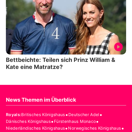
Bettbeichte: Teilen sich Prinz William &
Kate eine Matratze?
News Themen im Überblick
•
•
Royals
:
Britisches Königshaus
Deutscher Adel
•
•
Dänisches Königshaus
Fürstenhaus Monaco
•
•
Niederländisches Königshaus
Norwegisches Königshaus