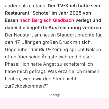
Alle Themen auf Promiflash
andere als einfach.
Der TV-Koch hatte sein
Restaurant "Schote" im Jahr 2025 von
Jobs
Essen
nach Bergisch Gladbach
verlegt und
App runterladen
dabei die begehrte Auszeichnung verloren.
Team
Der Neustart am neuen Standort brachte für
den 47-Jährigen großen Druck mit sich.
Redaktionelle Richtlinien
Gegenüber der
BILD
-Zeitung spricht
Nelson
Impressum
offen über seine Ängste während dieser
Phase: "Ich hatte Angst zu scheitern! Ich
Datenschutzerklärung
habe mich gefragt: Was erzähle ich meinen
Nutzungsbedingungen
Leuten, wenn wir den Stern nicht
zurückbekommen?"
Utiq verwalten
Anzeige