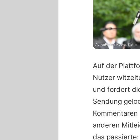
ActionPress / Hauter, Katrin
Auf der Platt
Nutzer witzel
und fordert di
Sendung geloc
Kommentaren n
anderen Mitle
das passierte