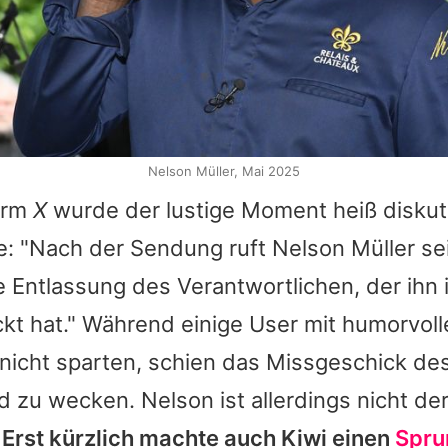
Nelson Müller, Mai 2025
form
X
wurde der lustige Moment heiß diskuti
te: "Nach der Sendung ruft
Nelson Müller
se
e Entlassung des Verantwortlichen, der ihn 
kt hat." Während einige User mit humorvoll
icht sparten, schien das Missgeschick de
id zu wecken.
Nelson
ist allerdings nicht de
:
Erst kürzlich machte auch Kiwi einen
Spru