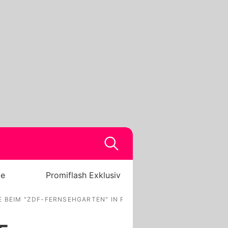
be
Promiflash Exklusiv
E BEIM "ZDF-FERNSEHGARTEN" IN POOL