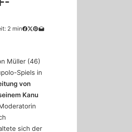
F-
it:
2
min
n Müller
(46)
polo-Spiels in
eitung von
 seinem Kanu
Moderatorin
ch
ltete sich der