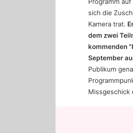
Programm auf 
sich die Zusc
Kamera trat.
E
dem zwei Teiln
kommenden "K
September aus
Publikum gena
Programmpunkt
Missgeschick 