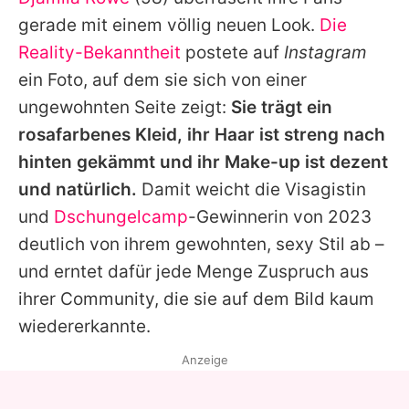
Alle Themen auf Promiflash
gerade mit einem völlig neuen Look.
Die
Jobs
Reality-Bekanntheit
postete auf
Instagram
ein Foto, auf dem sie sich von einer
App runterladen
ungewohnten Seite zeigt:
Sie trägt ein
Team
rosafarbenes Kleid, ihr Haar ist streng nach
hinten gekämmt und ihr Make-up ist dezent
Redaktionelle Richtlinien
und natürlich.
Damit weicht die Visagistin
Impressum
und
Dschungelcamp
-Gewinnerin von 2023
deutlich von ihrem gewohnten, sexy Stil ab –
Datenschutzerklärung
und erntet dafür jede Menge Zuspruch aus
Nutzungsbedingungen
ihrer Community, die sie auf dem Bild kaum
Utiq verwalten
wiedererkannte.
Anzeige