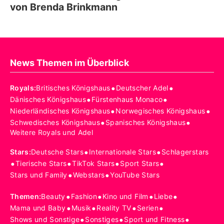
von Brenda Brinkmann
News Themen im Überblick
•
•
Royals
:
Britisches Königshaus
Deutscher Adel
•
•
Dänisches Königshaus
Fürstenhaus Monaco
•
•
Niederländisches Königshaus
Norwegisches Königshaus
•
•
Schwedisches Königshaus
Spanisches Königshaus
Weitere Royals und Adel
•
•
Stars
:
Deutsche Stars
Internationale Stars
Schlagerstars
•
•
•
•
Tierische Stars
TikTok Stars
Sport Stars
•
•
Stars und Family
Webstars
YouTube Stars
•
•
•
•
Themen
:
Beauty
Fashion
Kino und Film
Liebe
•
•
•
•
Mama und Baby
Musik
Reality TV
Serien
•
•
•
Shows und Sonstige
Sonstiges
Sport und Fitness