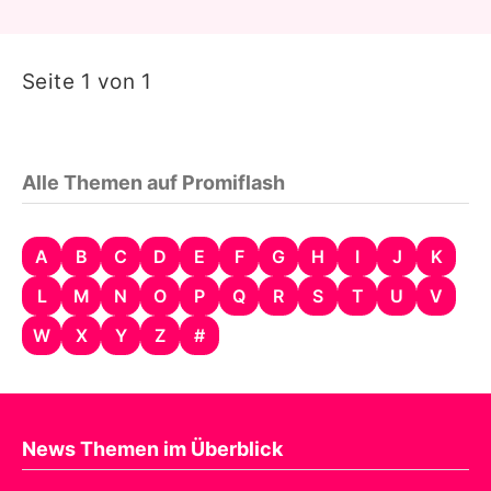
Seite 1 von 1
Alle Themen auf Promiflash
A
B
C
D
E
F
G
H
I
J
K
L
M
N
O
P
Q
R
S
T
U
V
W
X
Y
Z
#
News Themen im Überblick