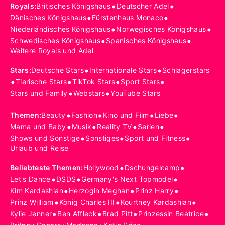
•
•
Royals
:
Britisches Königshaus
Deutscher Adel
•
•
Dänisches Königshaus
Fürstenhaus Monaco
•
•
Niederländisches Königshaus
Norwegisches Königshaus
•
•
Schwedisches Königshaus
Spanisches Königshaus
Weitere Royals und Adel
•
•
Stars
:
Deutsche Stars
Internationale Stars
Schlagerstars
•
•
•
•
Tierische Stars
TikTok Stars
Sport Stars
•
•
Stars und Family
Webstars
YouTube Stars
•
•
•
•
Themen
:
Beauty
Fashion
Kino und Film
Liebe
•
•
•
•
Mama und Baby
Musik
Reality TV
Serien
•
•
•
Shows und Sonstige
Sonstiges
Sport und Fitness
Urlaub und Reise
•
•
Beliebteste Themen
:
Hollywood
Dschungelcamp
•
•
•
Let's Dance
DSDS
Germany's Next Topmodel
•
•
•
Kim Kardashian
Herzogin Meghan
Prinz Harry
•
•
•
Prinz William
König Charles III
Kourtney Kardashian
•
•
•
•
Kylie Jenner
Ben Affleck
Brad Pitt
Prinzessin Beatrice