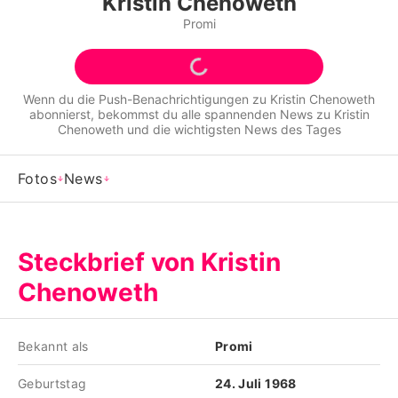
Kristin Chenoweth
Alle Themen auf Promiflash
Promi
Jobs
App runterladen
Wenn du die Push-Benachrichtigungen zu
Kristin Chenoweth
abonnierst, bekommst du alle spannenden News zu
Kristin
Team
Chenoweth
und die wichtigsten News des Tages
Redaktionelle Richtlinien
Fotos
News
Impressum
Datenschutzerklärung
Steckbrief von Kristin
Nutzungsbedingungen
Chenoweth
Utiq verwalten
Bekannt als
Promi
Geburtstag
24. Juli 1968