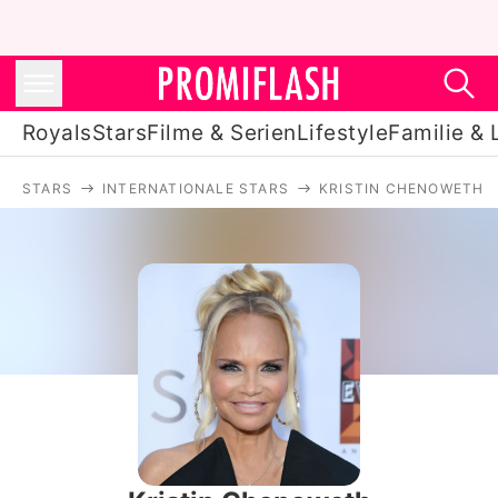
Royals
Stars
Filme & Serien
Lifestyle
Familie & 
STARS
INTERNATIONALE STARS
KRISTIN CHENOWETH
Royals
Stars
Filme & Serien
Lifestyle
Familie & Liebe
Promiflash Exklusiv