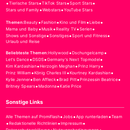
•
•
•
•
Tierische Stars
TikTok Stars
Sport Stars
•
•
Stars und Family
Webstars
YouTube Stars
•
•
•
•
Themen
:
Beauty
Fashion
Kino und Film
Liebe
•
•
•
•
Mama und Baby
Musik
Reality TV
Serien
•
•
•
Shows und Sonstige
Sonstiges
Sport und Fitness
Urlaub und Reise
•
•
Beliebteste Themen
:
Hollywood
Dschungelcamp
•
•
•
Let's Dance
DSDS
Germany's Next Topmodel
•
•
•
Kim Kardashian
Herzogin Meghan
Prinz Harry
•
•
•
Prinz William
König Charles III
Kourtney Kardashian
•
•
•
•
Kylie Jenner
Ben Affleck
Brad Pitt
Prinzessin Beatrice
•
•
Britney Spears
Madonna
Katie Price
Sonstige Links
•
•
•
Alle Themen auf Promiflash
Jobs
App runterladen
Team
•
•
•
Redaktionelle Richtlinien
Impressum
Datenschutzerklärung
Nutzungsbedingungen