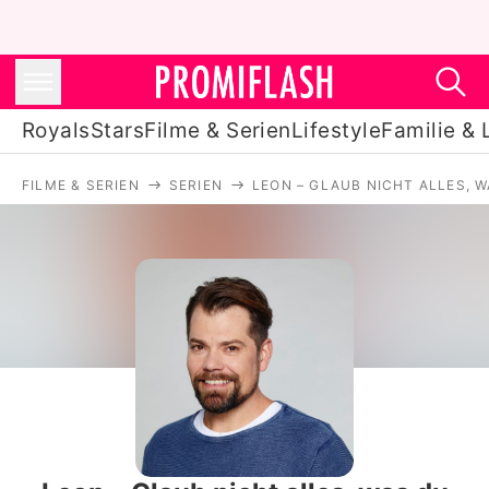
Royals
Stars
Filme & Serien
Lifestyle
Familie & 
FILME & SERIEN
SERIEN
LEON – GLAUB NICHT ALLES, W
Royals
Stars
Filme & Serien
Lifestyle
Familie & Liebe
Promiflash Exklusiv