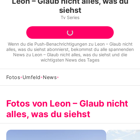
Leon – Glaub nicht alles, was du
Alle Themen auf Promiflash
siehst
Jobs
Tv Series
App runterladen
Team
Wenn du die Push-Benachrichtigungen zu
Leon – Glaub nicht
alles, was du siehst
abonnierst, bekommst du alle spannenden
News zu
Leon – Glaub nicht alles, was du siehst
und die
Redaktionelle Richtlinien
wichtigsten News des Tages
Impressum
Fotos
Umfeld
News
Datenschutzerklärung
Nutzungsbedingungen
Fotos von Leon – Glaub nicht
Utiq verwalten
alles, was du siehst