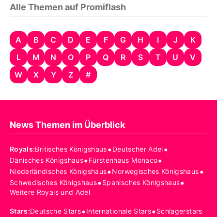
Alle Themen auf Promiflash
A
B
C
D
E
F
G
H
I
J
K
L
M
N
O
P
Q
R
S
T
U
V
W
X
Y
Z
#
News Themen im Überblick
•
•
Royals
:
Britisches Königshaus
Deutscher Adel
•
•
Dänisches Königshaus
Fürstenhaus Monaco
•
•
Niederländisches Königshaus
Norwegisches Königshaus
•
•
Schwedisches Königshaus
Spanisches Königshaus
Weitere Royals und Adel
•
•
Stars
:
Deutsche Stars
Internationale Stars
Schlagerstars