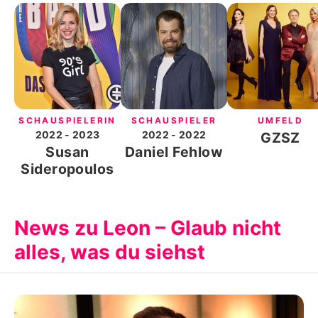
SCHAUSPIELERIN
SCHAUSPIELER
UMFELD
2022
- 2023
2022
- 2022
GZSZ
Susan
Daniel Fehlow
Sideropoulos
News zu Leon – Glaub nicht
alles, was du siehst