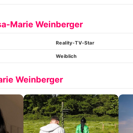
Datenschutzerklärung
isa-Marie Weinberger
Nutzungsbedingungen
Utiq verwalten
Reality-TV-Star
Weiblich
arie Weinberger