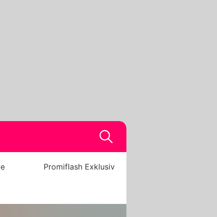
be
Promiflash Exklusiv