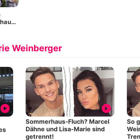
s
haus
ars
rie Weinberger
Sommerhaus-Fluch? Marcel
So g
Dähne und Lisa-Marie sind
Wein
es
getrennt!
Tre