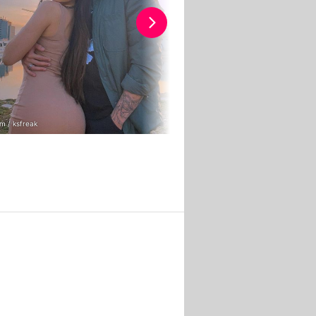
m / ksfreak
RTL / Stefan Gregorowius