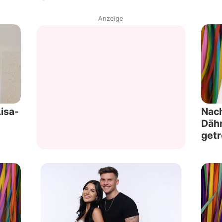
Anzeige
isa-
Nac
Dähn
getr