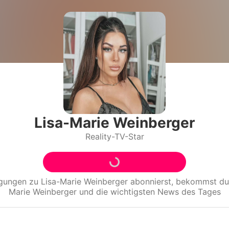
Filme & Serien
Lifestyle
Familie & Liebe
Promiflash Exklusiv
Alle Themen auf Promiflash
Lisa-Marie Weinberger
Reality-TV-Star
Jobs
App runterladen
Team
igungen zu
Lisa-Marie Weinberger
abonnierst, bekommst du
Marie Weinberger
und die wichtigsten News des Tages
Redaktionelle Richtlinien
Impressum