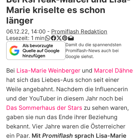
Alle Themen auf Promiflash
Marie kriselte es schon
Jobs
länger
App runterladen
06.12.22, 14:00
-
Promiflash Redaktion
Lesezeit:
1
min
Team
Damit du die spannendsten
Promiflash-News auch bei
Redaktionelle Richtlinien
Google siehst.
Bei
Lisa-Marie Weinberger
und
Marcel Dähne
Impressum
hat sich das Liebes-Aus schon seit einer
Datenschutzerklärung
Weile angebahnt. Nachdem die Influencerin
Nutzungsbedingungen
und der YouTuber in diesem Jahr noch bei
Das Sommerhaus der Stars
zu sehen waren,
Utiq verwalten
gaben sie nun das Ende ihrer Beziehung
bekannt. Vier Jahre waren die Österreicher
ein Paar.
Mit
Promiflash
sprach
Lisa-Marie