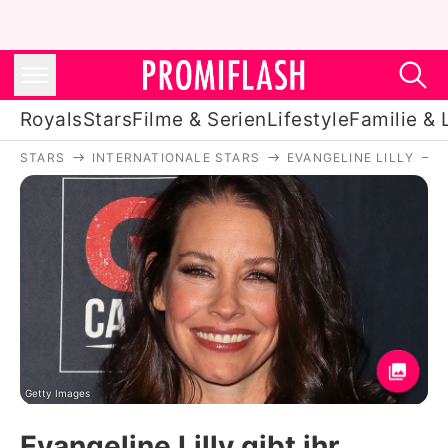
Royals
Stars
Filme & Serien
Lifestyle
Familie & 
STARS
INTERNATIONALE STARS
EVANGELINE LILLY
Royals
Stars
Filme & Serien
Lifestyle
Familie & Liebe
Promiflash Exklusiv
Getty Images
Evangeline Lilly gibt ihr