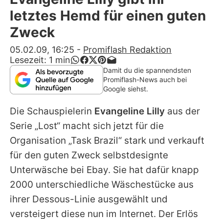
Alle Themen auf Promiflash
letztes Hemd für einen guten
Jobs
Zweck
App runterladen
05.02.09, 16:25
-
Promiflash Redaktion
Lesezeit:
1
min
Team
Damit du die spannendsten
Promiflash-News auch bei
Redaktionelle Richtlinien
Google siehst.
Die Schauspielerin
Evangeline Lilly
aus der
Impressum
Serie „Lost“ macht sich jetzt für die
Datenschutzerklärung
Organisation „Task Brazil“ stark und verkauft
Nutzungsbedingungen
für den guten Zweck selbstdesignte
Unterwäsche bei Ebay. Sie hat dafür knapp
Utiq verwalten
2000 unterschiedliche Wäschestücke aus
ihrer Dessous-Linie ausgewählt und
versteigert diese nun im Internet. Der Erlös