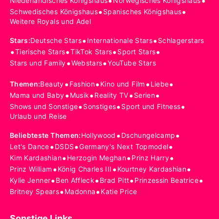
•
•
Niederländisches Königshaus
Norwegisches Königshaus
•
•
Schwedisches Königshaus
Spanisches Königshaus
Weitere Royals und Adel
•
•
Stars
:
Deutsche Stars
Internationale Stars
Schlagerstars
•
•
•
•
Tierische Stars
TikTok Stars
Sport Stars
•
•
Stars und Family
Webstars
YouTube Stars
•
•
•
•
Themen
:
Beauty
Fashion
Kino und Film
Liebe
•
•
•
•
Mama und Baby
Musik
Reality TV
Serien
•
•
•
Shows und Sonstige
Sonstiges
Sport und Fitness
Urlaub und Reise
•
•
Beliebteste Themen
:
Hollywood
Dschungelcamp
•
•
•
Let's Dance
DSDS
Germany's Next Topmodel
•
•
•
Kim Kardashian
Herzogin Meghan
Prinz Harry
•
•
•
Prinz William
König Charles III
Kourtney Kardashian
•
•
•
•
Kylie Jenner
Ben Affleck
Brad Pitt
Prinzessin Beatrice
•
•
Britney Spears
Madonna
Katie Price
Sonstige Links