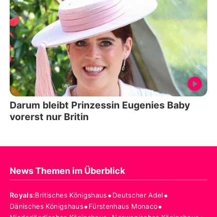
Darum bleibt Prinzessin Eugenies Baby
vorerst nur Britin
News Themen im Überblick
•
•
Royals
:
Britisches Königshaus
Deutscher Adel
•
•
Dänisches Königshaus
Fürstenhaus Monaco