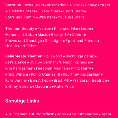
•
•
Stars
:
Deutsche Stars
Internationale Stars
Schlagerstars
•
•
•
•
Tierische Stars
TikTok Stars
Sport Stars
•
•
Stars und Family
Webstars
YouTube Stars
•
•
•
•
Themen
:
Beauty
Fashion
Kino und Film
Liebe
•
•
•
•
Mama und Baby
Musik
Reality TV
Serien
•
•
•
Shows und Sonstige
Sonstiges
Sport und Fitness
Urlaub und Reise
•
•
Beliebteste Themen
:
Hollywood
Dschungelcamp
•
•
•
Let's Dance
DSDS
Germany's Next Topmodel
•
•
•
Kim Kardashian
Herzogin Meghan
Prinz Harry
•
•
•
Prinz William
König Charles III
Kourtney Kardashian
•
•
•
•
Kylie Jenner
Ben Affleck
Brad Pitt
Prinzessin Beatrice
•
•
Britney Spears
Madonna
Katie Price
Sonstige Links
•
•
•
Alle Themen auf Promiflash
Jobs
App runterladen
Team