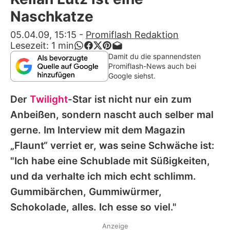
Alle Themen auf Promiflash
Naschkatze
Jobs
05.04.09, 15:15
-
Promiflash Redaktion
Lesezeit:
1
min
App runterladen
Damit du die spannendsten
Promiflash-News auch bei
Team
Google siehst.
Redaktionelle Richtlinien
Der
Twilight
-Star ist nicht nur ein zum
Anbeißen, sondern nascht auch selber mal
Impressum
gerne. Im Interview mit dem Magazin
Datenschutzerklärung
„Flaunt“ verriet er, was seine Schwäche ist:
"Ich habe eine Schublade mit Süßigkeiten,
Nutzungsbedingungen
und da verhalte ich mich echt schlimm.
Utiq verwalten
Gummibärchen, Gummiwürmer,
Schokolade, alles. Ich esse so viel."
Anzeige