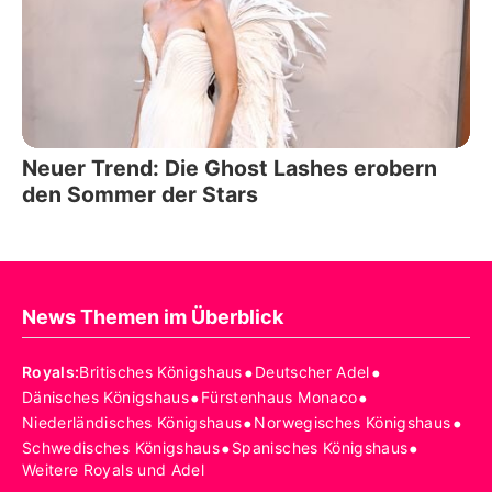
Neuer Trend: Die Ghost Lashes erobern
den Sommer der Stars
News Themen im Überblick
•
•
Royals
:
Britisches Königshaus
Deutscher Adel
•
•
Dänisches Königshaus
Fürstenhaus Monaco
•
•
Niederländisches Königshaus
Norwegisches Königshaus
•
•
Schwedisches Königshaus
Spanisches Königshaus
Weitere Royals und Adel