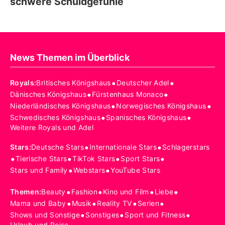
schwere Schuldgefühle
News Themen im Überblick
•
•
Royals
:
Britisches Königshaus
Deutscher Adel
•
•
Dänisches Königshaus
Fürstenhaus Monaco
•
•
Niederländisches Königshaus
Norwegisches Königshaus
•
•
Schwedisches Königshaus
Spanisches Königshaus
Weitere Royals und Adel
•
•
Stars
:
Deutsche Stars
Internationale Stars
Schlagerstars
•
•
•
•
Tierische Stars
TikTok Stars
Sport Stars
•
•
Stars und Family
Webstars
YouTube Stars
•
•
•
•
Themen
:
Beauty
Fashion
Kino und Film
Liebe
•
•
•
•
Mama und Baby
Musik
Reality TV
Serien
•
•
•
Shows und Sonstige
Sonstiges
Sport und Fitness
Urlaub und Reise