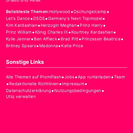
•
•
Beliebteste Themen
:
Hollywood
Dschungelcamp
•
•
•
Let's Dance
DSDS
Germany's Next Topmodel
•
•
•
Kim Kardashian
Herzogin Meghan
Prinz Harry
•
•
•
Prinz William
König Charles III
Kourtney Kardashian
•
•
•
•
Kylie Jenner
Ben Affleck
Brad Pitt
Prinzessin Beatrice
•
•
Britney Spears
Madonna
Katie Price
Sonstige Links
•
•
•
Alle Themen auf Promiflash
Jobs
App runterladen
Team
•
•
•
Redaktionelle Richtlinien
Impressum
•
•
Datenschutzerklärung
Nutzungsbedingungen
Utiq verwalten