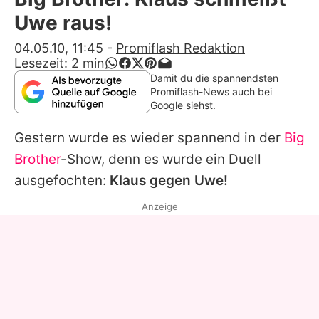
Alle Themen auf Promiflash
Uwe raus!
Jobs
04.05.10, 11:45
-
Promiflash Redaktion
Lesezeit:
2
min
App runterladen
Damit du die spannendsten
Promiflash-News auch bei
Team
Google siehst.
Redaktionelle Richtlinien
Gestern wurde es wieder spannend in der
Big
Brother
-Show, denn es wurde ein Duell
Impressum
ausgefochten:
Klaus gegen Uwe!
Datenschutzerklärung
Anzeige
Nutzungsbedingungen
Utiq verwalten