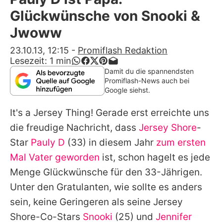
Alle Themen auf Promiflash
Glückwünsche von Snooki &
Jobs
Jwoww
App runterladen
23.10.13, 12:15
-
Promiflash Redaktion
Lesezeit:
1
min
Team
Damit du die spannendsten
Promiflash-News auch bei
Redaktionelle Richtlinien
Google siehst.
It's a Jersey Thing! Gerade erst erreichte uns
Impressum
die freudige Nachricht, dass
Jersey Shore
-
Datenschutzerklärung
Star
Pauly D
(33) in diesem Jahr
zum ersten
Nutzungsbedingungen
Mal Vater geworden
ist, schon hagelt es jede
Menge Glückwünsche für den 33-Jährigen.
Utiq verwalten
Unter den Gratulanten, wie sollte es anders
sein, keine Geringeren als seine
Jersey
Shore
-Co-Stars
Snooki
(25) und
Jennifer