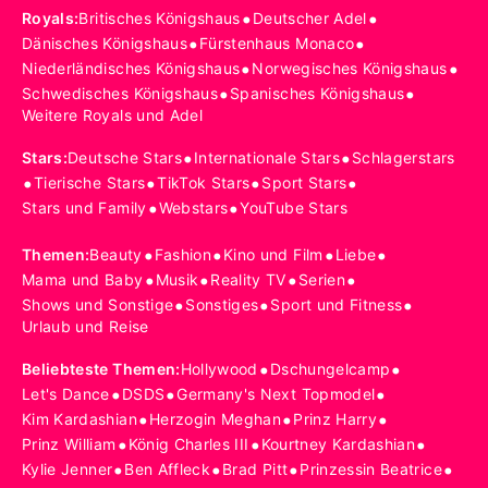
•
•
Royals
:
Britisches Königshaus
Deutscher Adel
•
•
Dänisches Königshaus
Fürstenhaus Monaco
•
•
Niederländisches Königshaus
Norwegisches Königshaus
•
•
Schwedisches Königshaus
Spanisches Königshaus
Weitere Royals und Adel
•
•
Stars
:
Deutsche Stars
Internationale Stars
Schlagerstars
•
•
•
•
Tierische Stars
TikTok Stars
Sport Stars
•
•
Stars und Family
Webstars
YouTube Stars
•
•
•
•
Themen
:
Beauty
Fashion
Kino und Film
Liebe
•
•
•
•
Mama und Baby
Musik
Reality TV
Serien
•
•
•
Shows und Sonstige
Sonstiges
Sport und Fitness
Urlaub und Reise
•
•
Beliebteste Themen
:
Hollywood
Dschungelcamp
•
•
•
Let's Dance
DSDS
Germany's Next Topmodel
•
•
•
Kim Kardashian
Herzogin Meghan
Prinz Harry
•
•
•
Prinz William
König Charles III
Kourtney Kardashian
•
•
•
•
Kylie Jenner
Ben Affleck
Brad Pitt
Prinzessin Beatrice