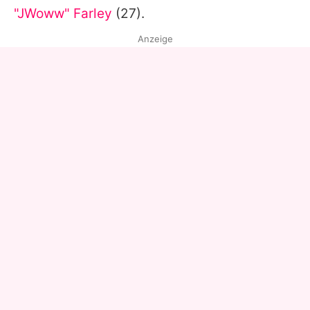
"JWoww" Farley
(27).
Anzeige