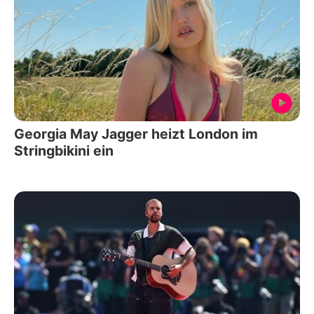
Georgia May Jagger heizt London im
Stringbikini ein