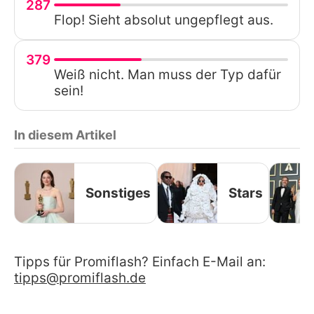
287
Flop! Sieht absolut ungepflegt aus.
379
Weiß nicht. Man muss der Typ dafür
sein!
In diesem Artikel
Sonstiges
Stars
Tipps für Promiflash? Einfach E-Mail an:
tipps@promiflash.de