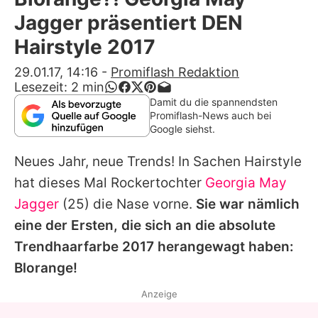
Alle Themen auf Promiflash
Jagger präsentiert DEN
Jobs
Hairstyle 2017
App runterladen
29.01.17, 14:16
-
Promiflash Redaktion
Lesezeit:
2
min
Team
Damit du die spannendsten
Promiflash-News auch bei
Redaktionelle Richtlinien
Google siehst.
Neues Jahr, neue Trends! In Sachen Hairstyle
Impressum
hat dieses Mal Rockertochter
Georgia May
Datenschutzerklärung
Jagger
(25) die Nase vorne.
Sie war nämlich
Nutzungsbedingungen
eine der Ersten, die sich an die absolute
Trendhaarfarbe 2017 herangewagt haben:
Utiq verwalten
Blorange!
Anzeige