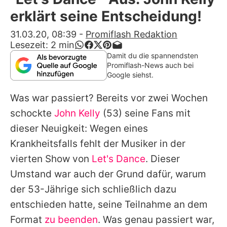
Alle Themen auf Promiflash
erklärt seine Entscheidung!
Jobs
31.03.20, 08:39
-
Promiflash Redaktion
Lesezeit:
2
min
App runterladen
Damit du die spannendsten
Promiflash-News auch bei
Team
Google siehst.
Redaktionelle Richtlinien
Was war passiert? Bereits vor zwei Wochen
schockte
John Kelly
(53) seine Fans mit
Impressum
dieser Neuigkeit: Wegen eines
Datenschutzerklärung
Krankheitsfalls fehlt der Musiker in der
vierten Show von
Let's Dance
. Dieser
Nutzungsbedingungen
Umstand war auch der Grund dafür, warum
Utiq verwalten
der 53-Jährige sich schließlich dazu
entschieden hatte, seine Teilnahme an dem
Format
zu beenden
. Was genau passiert war,