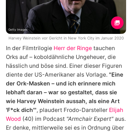
Getty Images
Harvey Weinstein vor Gericht in New York City im Januar 2020
In der Filmtrilogie
Herr der Ringe
tauchen
Orks auf – koboldähnliche Ungeheuer, die
hässlich und böse sind. Einer dieser Figuren
diente der US-Amerikaner als Vorlage.
"Eine
der Ork-Masken – und ich erinnere mich
lebhaft daran – war so gestaltet, dass sie
wie
Harvey Weinstein
aussah, als eine Art
'F*ck dich'"
, plaudert Frodo-Darsteller
Elijah
Wood
(40) im Podcast
"Armchair Expert"
aus.
Er denke, mittlerweile sei es in Ordnung über