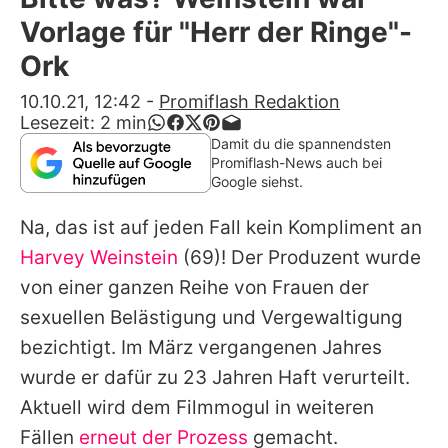
Alle Themen auf Promiflash
Vorlage für "Herr der Ringe"-
Jobs
Ork
App runterladen
10.10.21, 12:42
-
Promiflash Redaktion
Lesezeit:
2
min
Team
Damit du die spannendsten
Promiflash-News auch bei
Redaktionelle Richtlinien
Google siehst.
Na, das ist auf jeden Fall kein Kompliment an
Impressum
Harvey Weinstein
(69)! Der Produzent wurde
Datenschutzerklärung
von einer ganzen Reihe von Frauen der
Nutzungsbedingungen
sexuellen Belästigung und Vergewaltigung
bezichtigt. Im März vergangenen Jahres
Utiq verwalten
wurde er dafür zu 23 Jahren Haft verurteilt.
Aktuell wird dem Filmmogul in weiteren
Fällen
erneut der Prozess
gemacht.