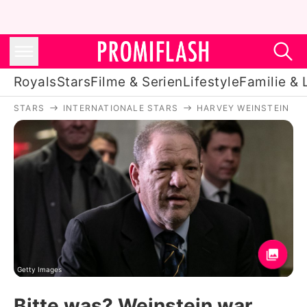
Royals
Stars
Filme & Serien
Lifestyle
Familie & 
STARS
INTERNATIONALE STARS
HARVEY WEINSTEIN
Royals
Stars
Filme & Serien
Lifestyle
Familie & Liebe
Promiflash Exklusiv
Getty Images
Bitte was? Weinstein war