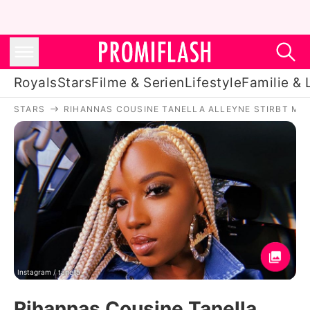
Royals
Stars
Filme & Serien
Lifestyle
Familie & 
STARS
RIHANNAS COUSINE TANELLA ALLEYNE STIRBT MIT
Royals
Stars
Filme & Serien
Lifestyle
Familie & Liebe
Promiflash Exklusiv
Instagram / tanella_
Rihannas Cousine Tanella