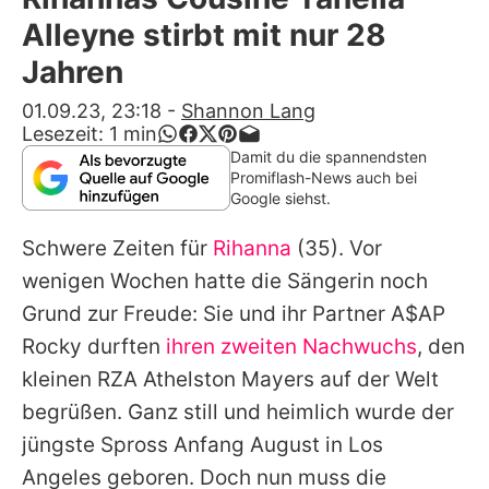
Alle Themen auf Promiflash
Alleyne stirbt mit nur 28
Jobs
Jahren
App runterladen
01.09.23, 23:18
-
Shannon Lang
Lesezeit:
1
min
Team
Damit du die spannendsten
Promiflash-News auch bei
Redaktionelle Richtlinien
Google siehst.
Schwere Zeiten für
Rihanna
(35). Vor
Impressum
wenigen Wochen hatte die Sängerin noch
Datenschutzerklärung
Grund zur Freude: Sie und ihr Partner A$AP
Nutzungsbedingungen
Rocky durften
ihren zweiten Nachwuchs
, den
kleinen RZA Athelston Mayers auf der Welt
Utiq verwalten
begrüßen. Ganz still und heimlich wurde der
jüngste Spross Anfang August in Los
Angeles geboren. Doch nun muss die