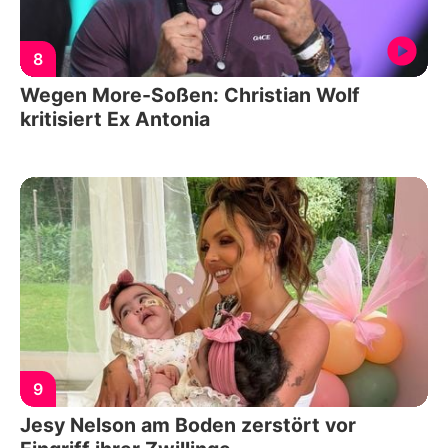
8
Wegen More-Soßen: Christian Wolf
kritisiert Ex Antonia
9
Jesy Nelson am Boden zerstört vor