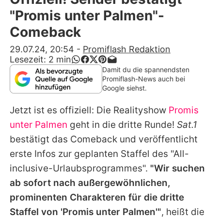
Alle Themen auf Promiflash
"Promis unter Palmen"-
Jobs
Comeback
App runterladen
29.07.24, 20:54
-
Promiflash Redaktion
Lesezeit:
2
min
Team
Damit du die spannendsten
Promiflash-News auch bei
Redaktionelle Richtlinien
Google siehst.
Jetzt ist es offiziell: Die Realityshow
Promis
Impressum
unter Palmen
geht in die dritte Runde!
Sat.1
Datenschutzerklärung
bestätigt das Comeback und veröffentlicht
Nutzungsbedingungen
erste Infos zur geplanten Staffel des "All-
inclusive-Urlaubsprogrammes".
"Wir suchen
Utiq verwalten
ab sofort nach außergewöhnlichen,
prominenten Charakteren für die dritte
Staffel von '
Promis unter Palmen
'"
, heißt die