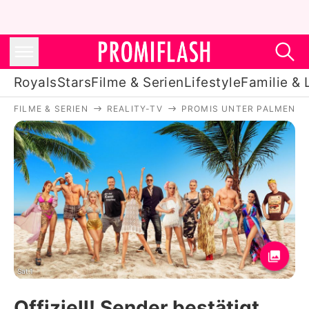
Royals
Stars
Filme & Serien
Lifestyle
Familie & 
FILME & SERIEN
REALITY-TV
PROMIS UNTER PALMEN
Royals
Stars
Filme & Serien
Lifestyle
Familie & Liebe
Promiflash Exklusiv
Sat.1
Offiziell! Sender bestätigt