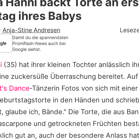
a Hänni backt Torte an er
Filme & Serien
ag ihres Babys
Lifestyle
-
Anja-Stine Andresen
Leseze
Familie & Liebe
Damit du die spannendsten
Promiflash-News auch bei
Google siehst.
Promiflash Exklusiv
i
(35) hat ihrer kleinen Tochter anlässlich i
Alle Themen auf Promiflash
ine zuckersüße Überraschung bereitet. Au
Jobs
t's Dance
-Tänzerin Fotos von sich mit einer
App runterladen
burtstagstorte in den Händen und schrieb
Team
t, glaube ich, Bände." Die Torte, die aus Ba
scarpone und getrockneten Früchten best
Redaktionelle Richtlinien
lich gut an, auch der besondere Anlass ha
Impressum