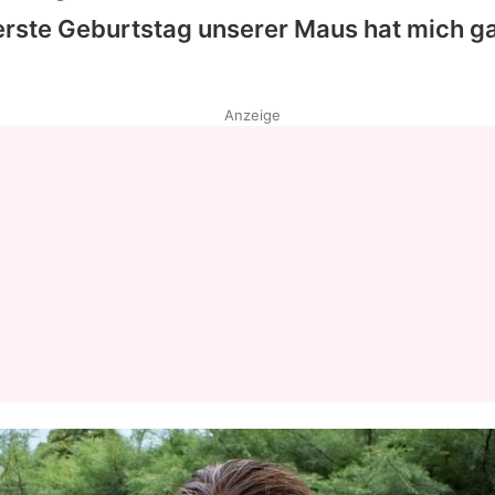
erste Geburtstag unserer Maus hat mich g
Datenschutzerklärung
Nutzungsbedingungen
Anzeige
Utiq verwalten