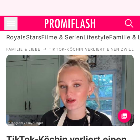
Royals
Stars
Filme & Serien
Lifestyle
Familie & 
FAMILIE & LIEBE
TIKTOK-KÖCHIN VERLIERT EINEN ZWILL
Royals
Stars
Filme & Serien
Lifestyle
Familie & Liebe
Promiflash Exklusiv
Instagram / tiniyounger
TikTok-Köchin verliert einen