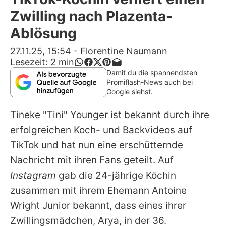
Alle Themen auf Promiflash
Zwilling nach Plazenta-
Jobs
Ablösung
App runterladen
27.11.25, 15:54
-
Florentine Naumann
Lesezeit:
2
min
Team
Damit du die spannendsten
Promiflash-News auch bei
Redaktionelle Richtlinien
Google siehst.
Tineke "Tini" Younger
ist bekannt durch ihre
Impressum
erfolgreichen Koch- und Backvideos auf
Datenschutzerklärung
TikTok und hat nun eine erschütternde
Nutzungsbedingungen
Nachricht mit ihren Fans geteilt. Auf
Instagram
gab die 24-jährige Köchin
Utiq verwalten
zusammen mit ihrem Ehemann Antoine
Wright Junior bekannt, dass eines ihrer
Zwillingsmädchen, Arya, in der 36.