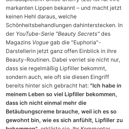
Alle Themen auf Promiflash
markanten Lippen bekannt – und macht jetzt
Jobs
keinen Hehl daraus, welche
Schönheitsbehandlungen dahinterstecken. In
App runterladen
der
YouTube-Serie "Beauty Secrets"
des
Team
Magazins
Vogue
gab die "Euphoria"-
Darstellerin jetzt ganz offen Einblick in ihre
Redaktionelle Richtlinien
Beauty-Routinen. Dabei verriet sie nicht nur,
Impressum
dass sie regelmäßig Lipfiller bekommt,
sondern auch, wie oft sie diesen Eingriff
Datenschutzerklärung
bereits hinter sich gebracht hat:
"Ich habe in
Nutzungsbedingungen
meinem Leben so viel Lipfiller bekommen,
Utiq verwalten
dass ich nicht einmal mehr die
Betäubungscreme brauche, weil ich es so
gewohnt bin, wie es sich anfühlt, Lipfiller zu
bekommen"
, erklärte sie. Ihr Kommentar