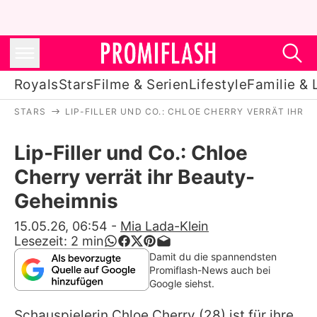
Royals
Stars
Filme & Serien
Lifestyle
Familie & 
STARS
LIP-FILLER UND CO.: CHLOE CHERRY VERRÄT IHR 
Royals
Lip-Filler und Co.: Chloe
Stars
Cherry verrät ihr Beauty-
Filme & Serien
Geheimnis
Lifestyle
15.05.26, 06:54
-
Mia Lada-Klein
Lesezeit:
2
min
Familie & Liebe
Damit du die spannendsten
Promiflash-News auch bei
Promiflash Exklusiv
Google siehst.
Schauspielerin
Chloe Cherry
(28) ist für ihre