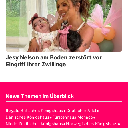
Jesy Nelson am Boden zerstört vor
Eingriff ihrer Zwillinge
News Themen im Überblick
•
•
Royals
:
Britisches Königshaus
Deutscher Adel
•
•
Dänisches Königshaus
Fürstenhaus Monaco
•
•
Niederländisches Königshaus
Norwegisches Königshaus