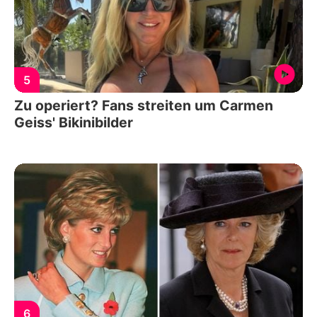
5
Zu operiert? Fans streiten um Carmen
Geiss' Bikinibilder
6