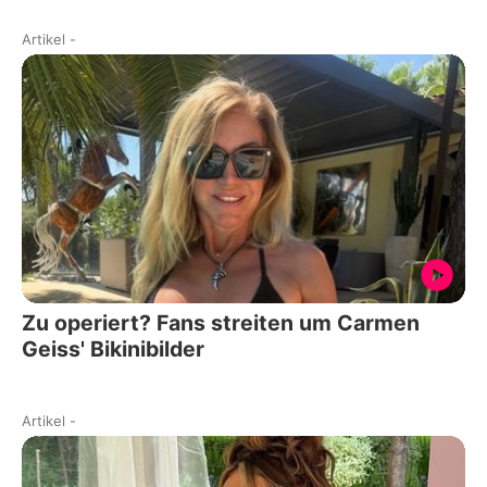
Artikel
-
Zu operiert? Fans streiten um Carmen
Geiss' Bikinibilder
Artikel
-