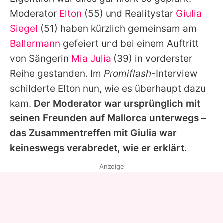
Alle Themen auf Promiflash
Moderator
Elton
(55) und Realitystar
Giulia
Jobs
Siegel
(51) haben kürzlich gemeinsam am
Ballermann
gefeiert und bei einem Auftritt
App runterladen
von Sängerin
Mia Julia
(39) in vorderster
Team
Reihe gestanden. Im
Promiflash
-Interview
schilderte
Elton
nun, wie es überhaupt dazu
Redaktionelle Richtlinien
kam.
Der Moderator war ursprünglich mit
Impressum
seinen Freunden auf Mallorca unterwegs –
das Zusammentreffen mit
Giulia
war
Datenschutzerklärung
keineswegs verabredet, wie er erklärt.
Nutzungsbedingungen
Anzeige
Utiq verwalten