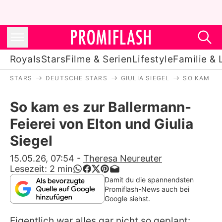
Royals
Stars
Filme & Serien
Lifestyle
Familie & 
STARS
DEUTSCHE STARS
GIULIA SIEGEL
SO KAM ES
Royals
So kam es zur Ballermann-
Stars
Feierei von Elton und Giulia
Filme & Serien
Siegel
Lifestyle
15.05.26, 07:54
-
Theresa Neureuter
Lesezeit:
2
min
Familie & Liebe
Damit du die spannendsten
Promiflash-News auch bei
Promiflash Exklusiv
Google siehst.
Eigentlich war alles gar nicht so geplant: