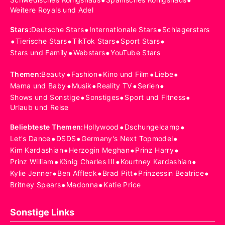
•
•
Weitere Royals und Adel
•
•
Stars
:
Deutsche Stars
Internationale Stars
Schlagerstars
•
•
•
•
Tierische Stars
TikTok Stars
Sport Stars
•
•
Stars und Family
Webstars
YouTube Stars
•
•
•
•
Themen
:
Beauty
Fashion
Kino und Film
Liebe
•
•
•
•
Mama und Baby
Musik
Reality TV
Serien
•
•
•
Shows und Sonstige
Sonstiges
Sport und Fitness
Urlaub und Reise
•
•
Beliebteste Themen
:
Hollywood
Dschungelcamp
•
•
•
Let's Dance
DSDS
Germany's Next Topmodel
•
•
•
Kim Kardashian
Herzogin Meghan
Prinz Harry
•
•
•
Prinz William
König Charles III
Kourtney Kardashian
•
•
•
•
Kylie Jenner
Ben Affleck
Brad Pitt
Prinzessin Beatrice
•
•
Britney Spears
Madonna
Katie Price
Sonstige Links