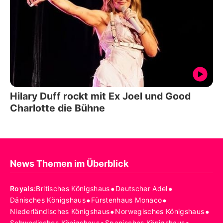
Hilary Duff rockt mit Ex Joel und Good
Charlotte die Bühne
News Themen im Überblick
•
•
Royals
:
Britisches Königshaus
Deutscher Adel
•
•
Dänisches Königshaus
Fürstenhaus Monaco
•
•
Niederländisches Königshaus
Norwegisches Königshaus
Schwedisches Königshaus
Spanisches Königshaus