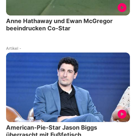
Anne Hathaway und Ewan McGregor
beeindrucken Co-Star
Artikel
-
American-Pie-Star Jason Biggs
überrascht mit Fußfetisch