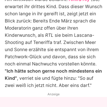
Alle Themen auf Promiflash
erwartet ihr drittes Kind. Dass dieser Wunsch
Jobs
schon lange in ihr gereift ist, zeigt jetzt ein
Blick zurück: Bereits Ende März sprach die
App runterladen
Moderatorin ganz offen über ihren
Team
Kinderwunsch, als
RTL
sie beim Lascana-
Shooting auf Teneriffa traf. Zwischen Meer
Redaktionelle Richtlinien
und Sonne erzählte sie entspannt von ihrem
Impressum
Patchwork-Glück und davon, dass sie sich
noch einmal Nachwuchs vorstellen könnte.
Datenschutzerklärung
"Ich hätte schon gerne noch mindestens ein
Nutzungsbedingungen
Kind"
, verriet sie und fügte hinzu: "So auf
Utiq verwalten
zwei weiß ich jetzt nicht. Aber eins darf."
Anzeige