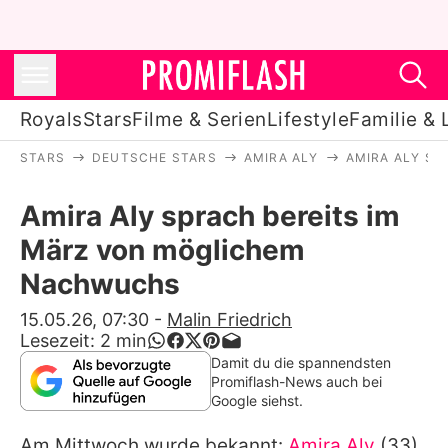
Royals
Stars
Filme & Serien
Lifestyle
Familie & 
STARS
DEUTSCHE STARS
AMIRA ALY
AMIRA ALY S
Royals
Amira Aly sprach bereits im
Stars
März von möglichem
Filme & Serien
Nachwuchs
Lifestyle
15.05.26, 07:30
-
Malin Friedrich
Lesezeit:
2
min
Familie & Liebe
Damit du die spannendsten
Promiflash-News auch bei
Promiflash Exklusiv
Google siehst.
Am Mittwoch wurde bekannt:
Amira Aly
(33)