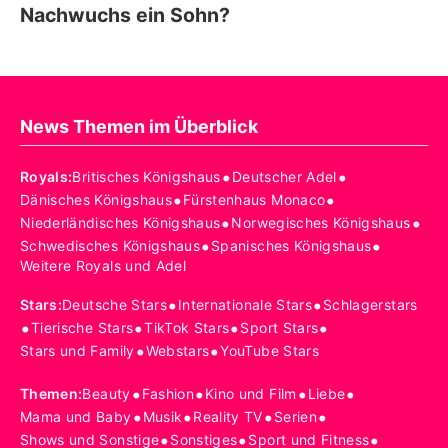
Nachwuchs ein Sohn?
News Themen im Überblick
•
•
Royals
:
Britisches Königshaus
Deutscher Adel
•
•
Dänisches Königshaus
Fürstenhaus Monaco
•
•
Niederländisches Königshaus
Norwegisches Königshaus
•
•
Schwedisches Königshaus
Spanisches Königshaus
Weitere Royals und Adel
•
•
Stars
:
Deutsche Stars
Internationale Stars
Schlagerstars
•
•
•
•
Tierische Stars
TikTok Stars
Sport Stars
•
•
Stars und Family
Webstars
YouTube Stars
•
•
•
•
Themen
:
Beauty
Fashion
Kino und Film
Liebe
•
•
•
•
Mama und Baby
Musik
Reality TV
Serien
•
•
•
Shows und Sonstige
Sonstiges
Sport und Fitness