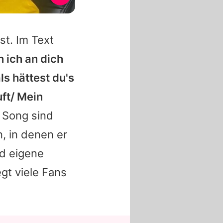
t. Im Text
 ich an dich
ls hättest du's
uft/ Mein
 Song sind
, in denen er
nd eigene
gt viele Fans