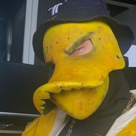
Filme & Serien
Lifestyle
Familie & Liebe
Promiflash Exklusiv
Alle Themen auf Promiflash
Jobs
App runterladen
Team
Redaktionelle Richtlinien
Impressum