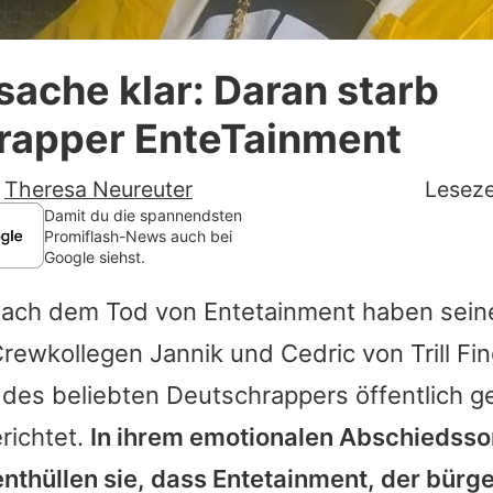
Datenschutzerklärung
ache klar: Daran starb
Nutzungsbedingungen
rapper EnteTainment
Utiq verwalten
-
Theresa Neureuter
Leseze
Damit du die spannendsten
Promiflash-News auch bei
Google siehst.
 nach dem Tod von
Entetainment
haben sein
ewkollegen Jannik und Cedric von Trill Fi
des beliebten Deutschrappers öffentlich g
richtet.
In ihrem emotionalen Abschiedss
 enthüllen sie, dass
Entetainment
, der bürg