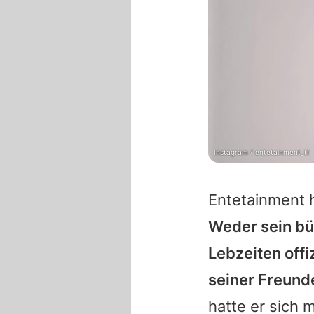
Instagram / entetainment_tf
Entetainment
h
Weder sein bü
Lebzeiten offi
seiner Freunde
hatte er sich 