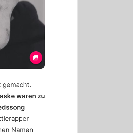
t gemacht.
Maske waren zu
iedssong
ttlerapper
einen Namen