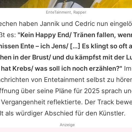
EnteTainment, Rapper
echen haben Jannik und Cedric nun eingelös
ßt es:
"Kein Happy End/ Tränen fallen, wenn
issen Ente – ich Jens/ […] Es klingt so oft a
en in der Brust/ und du kämpfst mit der L
hat Krebs/ was soll ich noch erzählen?"
Im
chrichten von
Entetainment
selbst zu hören
ffnung über seine Pläne für 2025 sprach u
 Vergangenheit reflektierte. Der Track bewe
lt als würdiger Abschied für den Künstler.
Anzeige