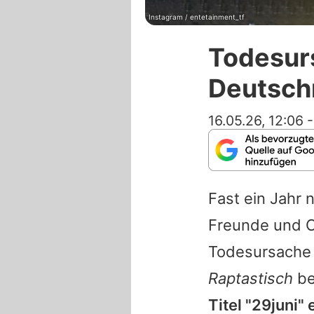
Instagram / entetainment_tf
Todesurs
Deutsch
16.05.26, 12:06
Fast ein Jahr
Freunde und Cr
Todesursache 
Raptastisch
be
Titel "29juni"