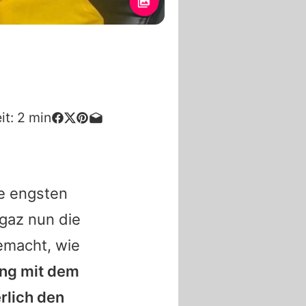
it:
2
min
e engsten
ngaz nun die
emacht, wie
ong mit dem
erlich den