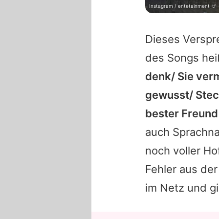
Instagram / entetainment_tf
Dieses Verspr
des Songs hei
denk/ Sie verm
gewusst/ Stech
bester Freund 
auch Sprachna
noch voller Ho
Fehler aus der
im Netz und gi