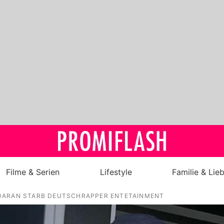
Filme & Serien
Lifestyle
Familie & Lie
DARAN STARB DEUTSCHRAPPER ENTETAINMENT
Royals
Stars