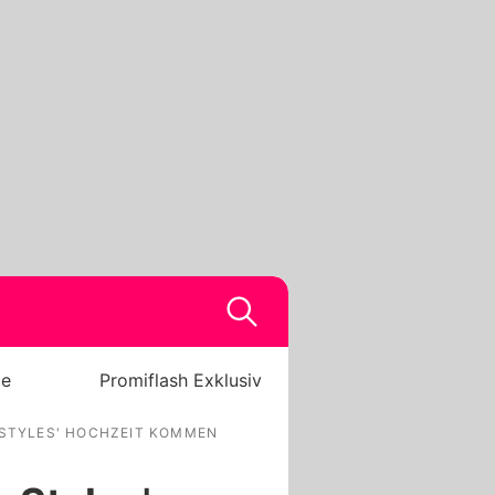
be
Promiflash Exklusiv
 STYLES' HOCHZEIT KOMMEN