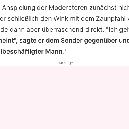
e Anspielung der Moderatoren zunächst nic
Datenschutzerklärung
 er schließlich den Wink mit dem Zaunpfahl 
Nutzungsbedingungen
urde dann aber überraschend direkt.
"Ich ge
Utiq verwalten
meint", sagte er dem Sender gegenüber und
ielbeschäftigter Mann."
Anzeige