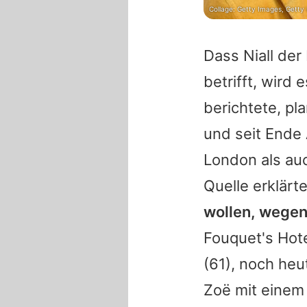
Collage: Getty Images, Getty
Dass
Niall
der 
betrifft, wird
berichtete, pl
und seit Ende A
London als auc
Quelle erklär
wollen, wegen 
Fouquet's Hot
(61), noch heu
Zoë mit eine