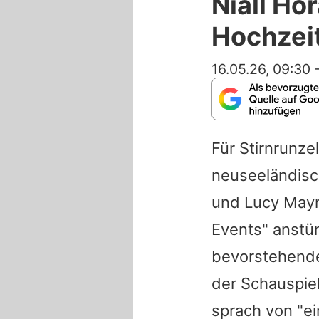
Niall Hor
Hochzei
16.05.26, 09:30
Für Stirnrunze
neuseeländis
und Lucy Mayn
Events" anstü
bevorstehende
der Schauspie
sprach von "e