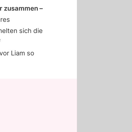
er zusammen –
res
lten sich die
f
evor
Liam
so