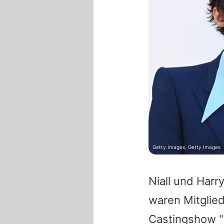
Getty Images, Getty Images
Niall
und
Harr
waren Mitglie
Castingshow "