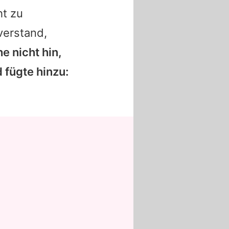
ht zu
verstand,
he nicht hin,
 fügte hinzu: