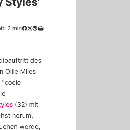
y Styles'
it:
2
min
dioauftritt des
n Ollie Miles
 "coole
ie
tyles
(32) mit
chst herum,
suchen werde,