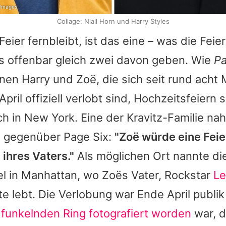
 Images
Collage: Niall Horn und Harry Styles
Feier fernbleibt, ist das eine – was die Feier
 es offenbar gleich zwei davon geben. Wie
Pa
anen
Harry
und Zoë, die sich seit rund acht
pril offiziell verlobt sind, Hochzeitsfeiern 
h in New York. Eine der Kravitz-Familie n
te gegenüber Page Six:
"Zoë würde eine Feie
ihres Vaters."
Als möglichen Ort nannte di
el in Manhattan, wo Zoës Vater, Rockstar
Le
te lebt. Die Verlobung war Ende April publi
m
funkelnden Ring fotografiert worden
war, d