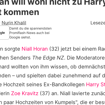
an will wohl nicht zu Harr
Filme & Serien
t kommen
Lifestyle
-
Nurin Khalil
Leseze
Familie & Liebe
Damit du die spannendsten
Promiflash-News auch bei
Google siehst.
Promiflash Exklusiv
ln sorgte
Niall Horan
(32) jetzt bei einem Ra
Alle Themen auf Promiflash
chen Senders
The Edge NZ
. Die Moderatore
Jobs
ard wollten von ihm wissen, ob demnächst
App runterladen
nden – und spielten dabei zunehmend auf d
Team
 Hochzeit seines Ex-Bandkollegen
Harry S
lerin
Zoe Kravitz
(37) an.
Niall
lavierte zunä
Redaktionelle Richtlinien
in paar Hochzeiten von Kumpels", die er be
Impressum