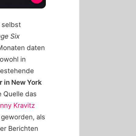
 selbst
ge Six
 Monaten daten
sowohl in
ahestehende
r in New York
e Quelle das
nny Kravitz
k geworden, als
er Berichten