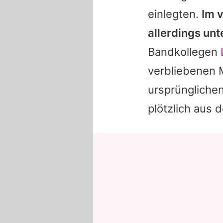
einlegten.
Im 
allerdings un
Bandkollegen
verbliebenen M
ursprüngliche
plötzlich aus