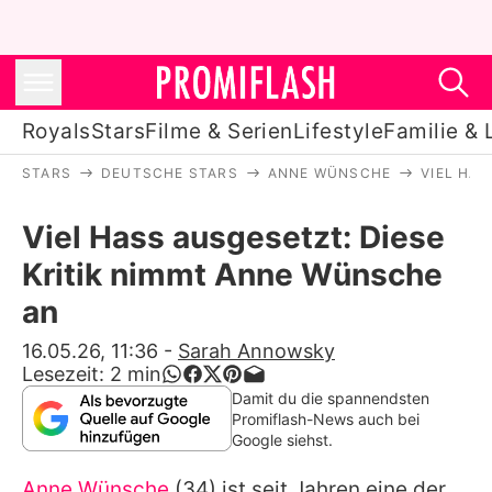
Royals
Stars
Filme & Serien
Lifestyle
Familie & 
STARS
DEUTSCHE STARS
ANNE WÜNSCHE
VIEL HA
Royals
Viel Hass ausgesetzt: Diese
Stars
Kritik nimmt Anne Wünsche
Filme & Serien
an
Lifestyle
16.05.26, 11:36
-
Sarah Annowsky
Lesezeit:
2
min
Familie & Liebe
Damit du die spannendsten
Promiflash-News auch bei
Promiflash Exklusiv
Google siehst.
Anne Wünsche
(34) ist seit Jahren eine der