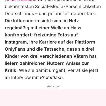
Alle Themen auf Promiflash
bekanntesten Social-Media-Persönlichkeiten
Jobs
Deutschlands – und polarisiert dabei stark.
Die Influencerin sieht sich im Netz
App runterladen
regelmäßig mit einer Welle an Hass
Team
konfrontiert: freizügige Fotos auf
Instagram, ihre Karriere auf der Plattform
Redaktionelle Richtlinien
OnlyFans und die Tatsache, dass sie drei
Impressum
Kinder von drei verschiedenen Vätern hat,
liefern zahlreichen Nutzern Anlass zur
Datenschutzerklärung
Kritik.
Wie sie damit umgeht, verrät sie jetzt
Nutzungsbedingungen
im Interview mit
Promiflash
.
Utiq verwalten
Anzeige