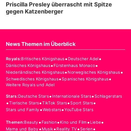
Priscilla Presley überrascht mit Spitze
gegen Katzenberger
News Themen im Überblick
•
•
Royals
:
Britisches Königshaus
Deutscher Adel
•
•
Dänisches Königshaus
Fürstenhaus Monaco
•
•
Niederländisches Königshaus
Norwegisches Königshaus
•
•
Schwedisches Königshaus
Spanisches Königshaus
Weitere Royals und Adel
•
•
Stars
:
Deutsche Stars
Internationale Stars
Schlagerstars
•
•
•
•
Tierische Stars
TikTok Stars
Sport Stars
•
•
Stars und Family
Webstars
YouTube Stars
•
•
•
•
Themen
:
Beauty
Fashion
Kino und Film
Liebe
•
•
•
•
Mama und Baby
Musik
Reality TV
Serien