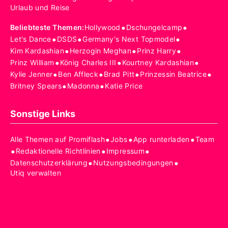
Urlaub und Reise
•
•
Beliebteste Themen
:
Hollywood
Dschungelcamp
•
•
•
Let's Dance
DSDS
Germany's Next Topmodel
•
•
•
Kim Kardashian
Herzogin Meghan
Prinz Harry
•
•
•
Prinz William
König Charles III
Kourtney Kardashian
•
•
•
•
Kylie Jenner
Ben Affleck
Brad Pitt
Prinzessin Beatrice
•
•
Britney Spears
Madonna
Katie Price
Sonstige Links
•
•
•
Alle Themen auf Promiflash
Jobs
App runterladen
Team
•
•
•
Redaktionelle Richtlinien
Impressum
•
•
Datenschutzerklärung
Nutzungsbedingungen
Utiq verwalten