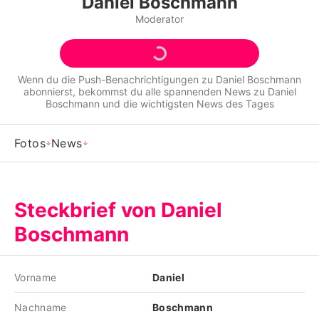
Daniel Boschmann
Alle Themen auf Promiflash
Moderator
Jobs
App runterladen
Wenn du die Push-Benachrichtigungen zu
Daniel Boschmann
abonnierst, bekommst du alle spannenden News zu
Daniel
Team
Boschmann
und die wichtigsten News des Tages
Redaktionelle Richtlinien
Fotos
News
Impressum
Datenschutzerklärung
Steckbrief von Daniel
Nutzungsbedingungen
Boschmann
Utiq verwalten
Vorname
Daniel
Nachname
Boschmann