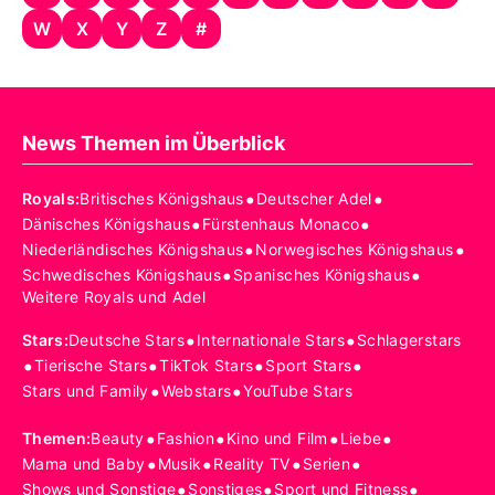
W
X
Y
Z
#
News Themen im Überblick
•
•
Royals
:
Britisches Königshaus
Deutscher Adel
•
•
Dänisches Königshaus
Fürstenhaus Monaco
•
•
Niederländisches Königshaus
Norwegisches Königshaus
•
•
Schwedisches Königshaus
Spanisches Königshaus
Weitere Royals und Adel
•
•
Stars
:
Deutsche Stars
Internationale Stars
Schlagerstars
•
•
•
•
Tierische Stars
TikTok Stars
Sport Stars
•
•
Stars und Family
Webstars
YouTube Stars
•
•
•
•
Themen
:
Beauty
Fashion
Kino und Film
Liebe
•
•
•
•
Mama und Baby
Musik
Reality TV
Serien
•
•
•
Shows und Sonstige
Sonstiges
Sport und Fitness