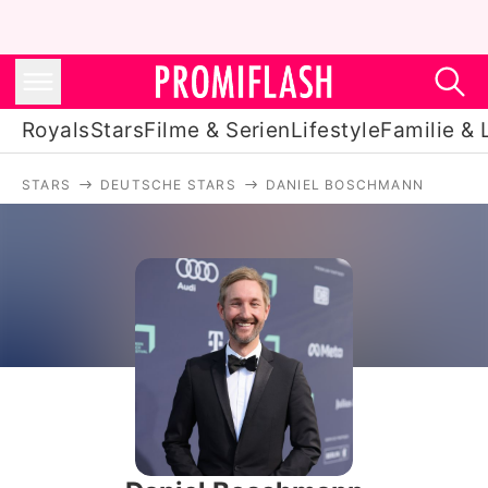
Royals
Stars
Filme & Serien
Lifestyle
Familie & 
STARS
DEUTSCHE STARS
DANIEL BOSCHMANN
Royals
Stars
Filme & Serien
Lifestyle
Familie & Liebe
Promiflash Exklusiv