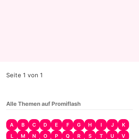
Seite 1 von 1
Alle Themen auf Promiflash
A
B
C
D
E
F
G
H
I
J
K
L
M
N
O
P
Q
R
S
T
U
V