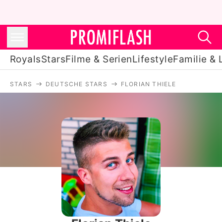
Royals
Stars
Filme & Serien
Lifestyle
Familie & 
STARS
DEUTSCHE STARS
FLORIAN THIELE
Royals
Stars
Filme & Serien
Lifestyle
Familie & Liebe
Promiflash Exklusiv