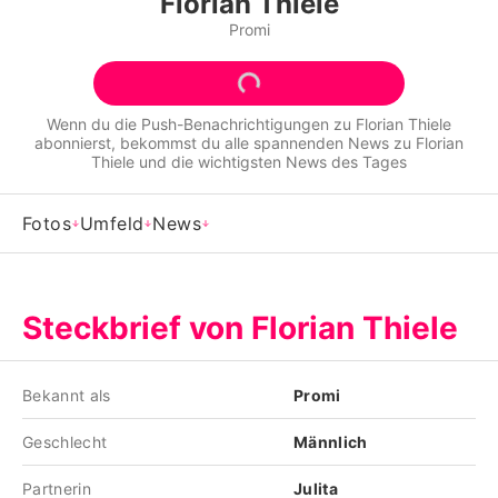
Florian Thiele
Alle Themen auf Promiflash
Promi
Jobs
App runterladen
Wenn du die Push-Benachrichtigungen zu
Florian Thiele
abonnierst, bekommst du alle spannenden News zu
Florian
Team
Thiele
und die wichtigsten News des Tages
Redaktionelle Richtlinien
Fotos
Umfeld
News
Impressum
Datenschutzerklärung
Steckbrief von Florian Thiele
Nutzungsbedingungen
Utiq verwalten
Bekannt als
Promi
Geschlecht
Männlich
Partnerin
Julita