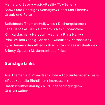
•
•
•
•
Mama und Baby
Musik
Reality TV
Serien
•
•
•
Shows und Sonstige
Sonstiges
Sport und Fitness
Urlaub und Reise
•
•
Beliebteste Themen
:
Hollywood
Dschungelcamp
•
•
•
Let's Dance
DSDS
Germany's Next Topmodel
•
•
•
Kim Kardashian
Herzogin Meghan
Prinz Harry
•
•
•
Prinz William
König Charles III
Kourtney Kardashian
•
•
•
•
Kylie Jenner
Ben Affleck
Brad Pitt
Prinzessin Beatrice
•
•
Britney Spears
Madonna
Katie Price
Sonstige Links
•
•
•
Alle Themen auf Promiflash
Jobs
App runterladen
Team
•
•
•
Redaktionelle Richtlinien
Impressum
•
•
Datenschutzerklärung
Nutzungsbedingungen
Utiq verwalten