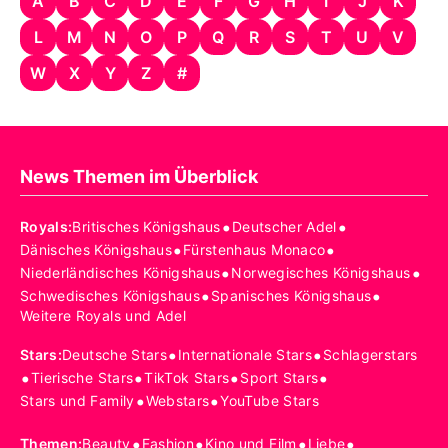
A
B
C
D
E
F
G
H
I
J
K
L
M
N
O
P
Q
R
S
T
U
V
W
X
Y
Z
#
News Themen im Überblick
•
•
Royals
:
Britisches Königshaus
Deutscher Adel
•
•
Dänisches Königshaus
Fürstenhaus Monaco
•
•
Niederländisches Königshaus
Norwegisches Königshaus
•
•
Schwedisches Königshaus
Spanisches Königshaus
Weitere Royals und Adel
•
•
Stars
:
Deutsche Stars
Internationale Stars
Schlagerstars
•
•
•
•
Tierische Stars
TikTok Stars
Sport Stars
•
•
Stars und Family
Webstars
YouTube Stars
•
•
•
•
Themen
:
Beauty
Fashion
Kino und Film
Liebe