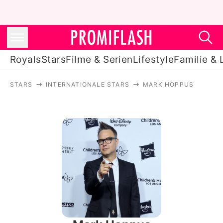
Royals
Stars
Filme & Serien
Lifestyle
Familie & 
STARS
INTERNATIONALE STARS
MARK HOPPUS
Royals
Stars
Filme & Serien
Lifestyle
Familie & Liebe
Promiflash Exklusiv