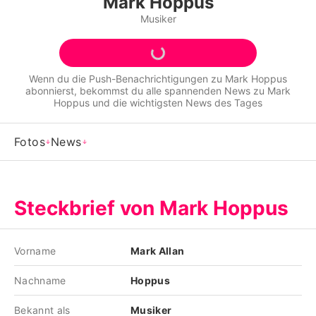
Mark Hoppus
Alle Themen auf Promiflash
Musiker
Jobs
App runterladen
Wenn du die Push-Benachrichtigungen zu
Mark Hoppus
abonnierst, bekommst du alle spannenden News zu
Mark
Team
Hoppus
und die wichtigsten News des Tages
Redaktionelle Richtlinien
Fotos
News
Impressum
Datenschutzerklärung
Steckbrief von Mark Hoppus
Nutzungsbedingungen
Utiq verwalten
Vorname
Mark Allan
Nachname
Hoppus
Bekannt als
Musiker