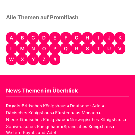
Alle Themen auf Promiflash
A
B
C
D
E
F
G
H
I
J
K
L
M
N
O
P
Q
R
S
T
U
V
W
X
Y
Z
#
News Themen im Überblick
•
•
Royals
:
Britisches Königshaus
Deutscher Adel
•
•
Dänisches Königshaus
Fürstenhaus Monaco
•
•
Niederländisches Königshaus
Norwegisches Königshaus
•
•
Schwedisches Königshaus
Spanisches Königshaus
Weitere Royals und Adel