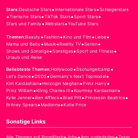
•
•
Stars
:
Deutsche Stars
Internationale Stars
Schlagerstars
•
•
•
•
Tierische Stars
TikTok Stars
Sport Stars
•
•
Stars und Family
Webstars
YouTube Stars
•
•
•
•
Themen
:
Beauty
Fashion
Kino und Film
Liebe
•
•
•
•
Mama und Baby
Musik
Reality TV
Serien
•
•
•
Shows und Sonstige
Sonstiges
Sport und Fitness
Urlaub und Reise
•
•
Beliebteste Themen
:
Hollywood
Dschungelcamp
•
•
•
Let's Dance
DSDS
Germany's Next Topmodel
•
•
•
Kim Kardashian
Herzogin Meghan
Prinz Harry
•
•
•
Prinz William
König Charles III
Kourtney Kardashian
•
•
•
•
Kylie Jenner
Ben Affleck
Brad Pitt
Prinzessin Beatrice
•
•
Britney Spears
Madonna
Katie Price
Sonstige Links
•
•
•
Alle Themen auf Promiflash
Jobs
App runterladen
Team