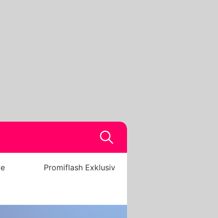
be
Promiflash Exklusiv