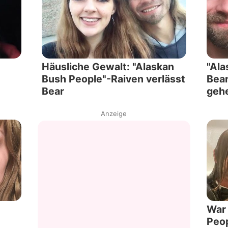
Häusliche Gewalt: "Alaskan
"Ala
Bush People"-Raiven verlässt
Bear
Bear
gehe
Anzeige
War 
Peop