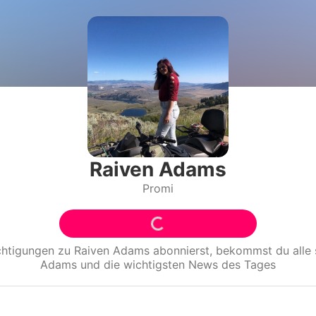
Filme & Serien
Lifestyle
Familie & Liebe
Promiflash Exklusiv
Alle Themen auf Promiflash
Raiven Adams
Promi
Jobs
App runterladen
Team
chtigungen zu
Raiven Adams
abonnierst, bekommst du all
Adams
und die wichtigsten News des Tages
Redaktionelle Richtlinien
Impressum