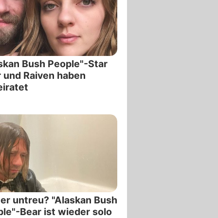
skan Bush People"-Star
 und Raiven haben
iratet
er untreu? "Alaskan Bush
le"-Bear ist wieder solo