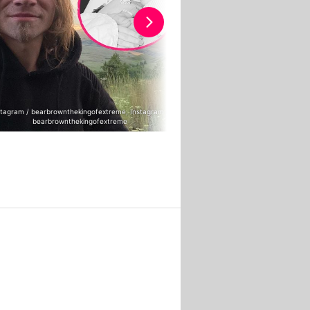
stagram / bearbrownthekingofextreme, Instagram /
bearbrownthekingofextreme
Instagram / bearbrownthekingofe