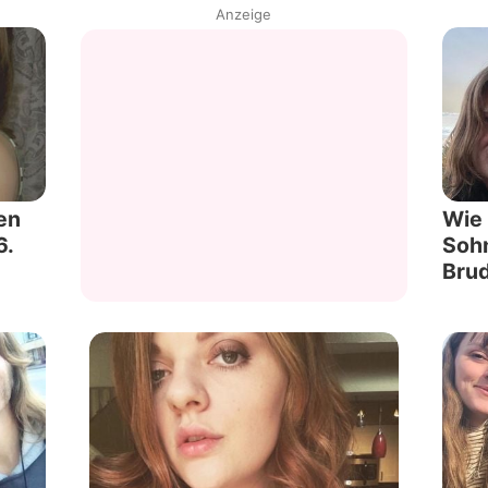
Anzeige
en
Wie 
6.
Sohn
Bru