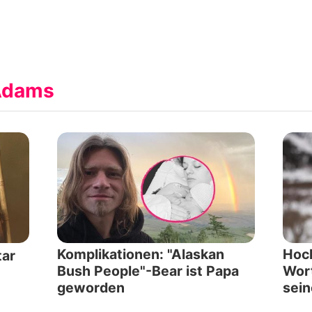
Adams
Komplikationen: "Alaskan
Hoc
tar
Bush People"-Bear ist Papa
Wor
geworden
sein