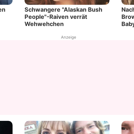
en
Schwangere "Alaskan Bush
Nach
People"-Raiven verrät
Bro
Wehwehchen
Bab
Anzeige