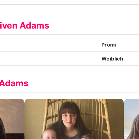
Datenschutzerklärung
aiven Adams
Nutzungsbedingungen
Utiq verwalten
Promi
Weiblich
n Adams