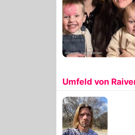
Instagram / raiv3n_br0wn
Umfeld von Raiv