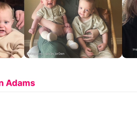
In
Instagram / raiv3n_br0wn
en Adams