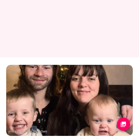
Instagram / raiv3n_br0wn