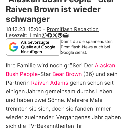
Alle Themen auf Promiflash
Raiven Brown ist wieder
Jobs
schwanger
App runterladen
18.12.23, 15:00
-
Promiflash Redaktion
Lesezeit:
1
min
Team
Damit du die spannendsten
Promiflash-News auch bei
Redaktionelle Richtlinien
Google siehst.
Ihre Familie wird noch größer! Der
Alaskan
Impressum
Bush People
-Star
Bear Brown
(36) und sein
Datenschutzerklärung
Partnerin
Raiven Adams
gehen schon seit
Nutzungsbedingungen
einigen Jahren gemeinsam durchs Leben
und haben zwei Söhne. Mehrere Male
Utiq verwalten
trennten sie sich, doch sie fanden immer
wieder zueinander. Vergangenes Jahr gaben
sich die TV-Bekanntheiten ihr