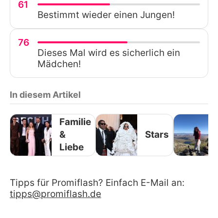
61
Bestimmt wieder einen Jungen!
76
Dieses Mal wird es sicherlich ein
Mädchen!
In diesem Artikel
Familie
&
Stars
Liebe
Tipps für Promiflash? Einfach E-Mail an:
tipps@promiflash.de