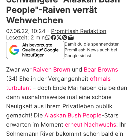
Alle Themen auf Promiflash
People"-Raiven verrät
Jobs
Wehwehchen
App runterladen
07.06.22, 10:24
-
Promiflash Redaktion
Lesezeit:
2
min
Team
Damit du die spannendsten
Promiflash-News auch bei
Redaktionelle Richtlinien
Google siehst.
Zwar war
Raiven Brown
und
Bear Browns
Impressum
(34) Ehe in der Vergangenheit
oftmals
Datenschutzerklärung
turbulent
– doch Ende Mai haben die beiden
Nutzungsbedingungen
dann ausnahmsweise mal eine schöne
Neuigkeit aus ihrem Privatleben publik
Utiq verwalten
gemacht! Die
Alaskan Bush People
-Stars
erwarten im Moment
erneut Nachwuchs
: Ihr
Sohnemann River bekommt schon bald ein