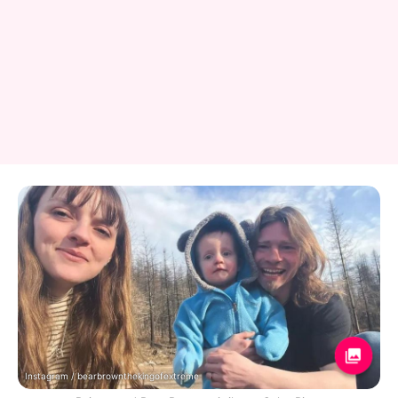
Instagram / bearbrownthekingofextreme