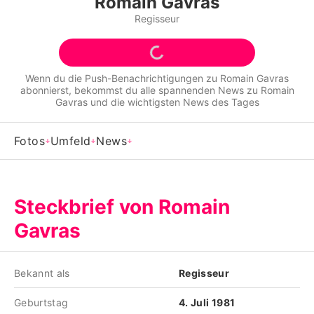
Romain Gavras
Alle Themen auf Promiflash
Regisseur
Jobs
App runterladen
Wenn du die Push-Benachrichtigungen zu
Romain Gavras
abonnierst, bekommst du alle spannenden News zu
Romain
Team
Gavras
und die wichtigsten News des Tages
Redaktionelle Richtlinien
Fotos
Umfeld
News
Impressum
Datenschutzerklärung
Steckbrief von Romain
Nutzungsbedingungen
Gavras
Utiq verwalten
Bekannt als
Regisseur
Geburtstag
4. Juli 1981