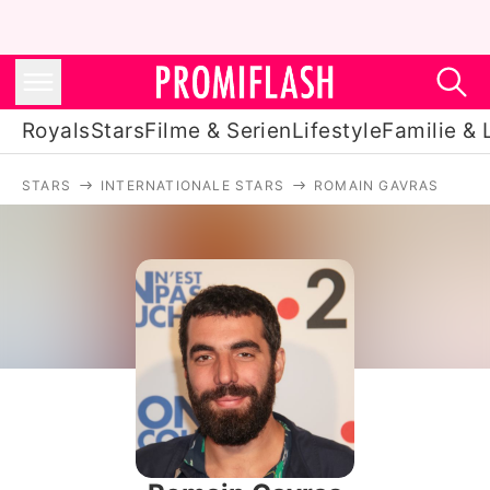
Royals
Stars
Filme & Serien
Lifestyle
Familie & 
STARS
INTERNATIONALE STARS
ROMAIN GAVRAS
Royals
Stars
Filme & Serien
Lifestyle
Familie & Liebe
Promiflash Exklusiv