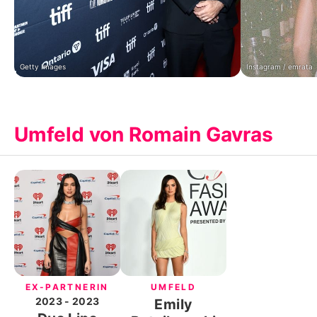
Getty Images
Instagram / emrata
Umfeld von Romain Gavras
EX-PARTNERIN
UMFELD
2023
- 2023
Emily