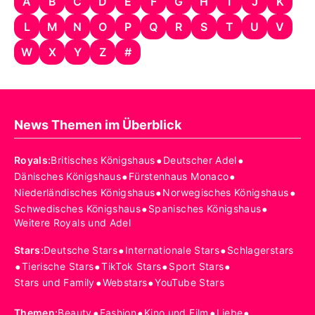
A
B
C
D
E
F
G
H
I
J
K
L
M
N
O
P
Q
R
S
T
U
V
W
X
Y
Z
#
News Themen im Überblick
•
•
Royals
:
Britisches Königshaus
Deutscher Adel
•
•
Dänisches Königshaus
Fürstenhaus Monaco
•
•
Niederländisches Königshaus
Norwegisches Königshaus
•
•
Schwedisches Königshaus
Spanisches Königshaus
Weitere Royals und Adel
•
•
Stars
:
Deutsche Stars
Internationale Stars
Schlagerstars
•
•
•
•
Tierische Stars
TikTok Stars
Sport Stars
•
•
Stars und Family
Webstars
YouTube Stars
•
•
•
•
Themen
:
Beauty
Fashion
Kino und Film
Liebe