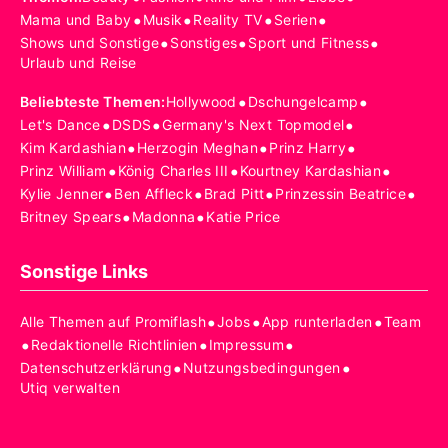
•
•
•
•
Mama und Baby
Musik
Reality TV
Serien
•
•
•
Shows und Sonstige
Sonstiges
Sport und Fitness
Urlaub und Reise
•
•
Beliebteste Themen
:
Hollywood
Dschungelcamp
•
•
•
Let's Dance
DSDS
Germany's Next Topmodel
•
•
•
Kim Kardashian
Herzogin Meghan
Prinz Harry
•
•
•
Prinz William
König Charles III
Kourtney Kardashian
•
•
•
•
Kylie Jenner
Ben Affleck
Brad Pitt
Prinzessin Beatrice
•
•
Britney Spears
Madonna
Katie Price
Sonstige Links
•
•
•
Alle Themen auf Promiflash
Jobs
App runterladen
Team
•
•
•
Redaktionelle Richtlinien
Impressum
•
•
Datenschutzerklärung
Nutzungsbedingungen
Utiq verwalten