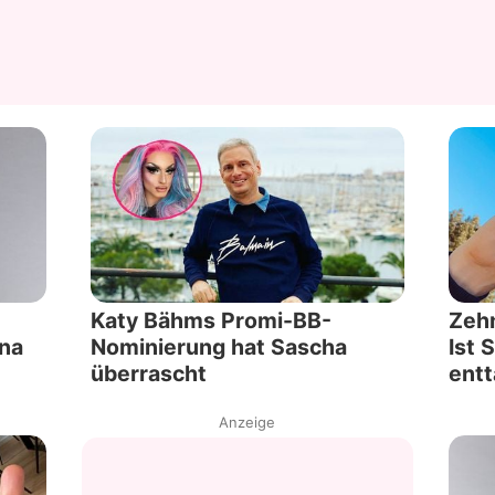
Katy Bähms Promi-BB-
Zehn
yna
Nominierung hat Sascha
Ist 
überrascht
entt
Anzeige