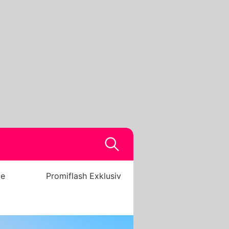
be
Promiflash Exklusiv