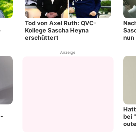
Tod von Axel Ruth: QVC-
Nach
a
Kollege Sascha Heyna
Sasc
-
erschüttert
nun
Anzeige
Hatt
-
bei 
out