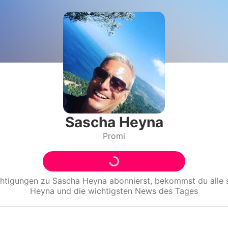
Filme & Serien
Lifestyle
Familie & Liebe
Promiflash Exklusiv
Alle Themen auf Promiflash
Sascha Heyna
Promi
Jobs
App runterladen
Team
chtigungen zu
Sascha Heyna
abonnierst, bekommst du alle
Heyna
und die wichtigsten News des Tages
Redaktionelle Richtlinien
Impressum