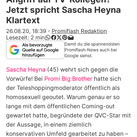
Alle Themen auf Promiflash
Jetzt spricht Sascha Heyna
Jobs
Klartext
App runterladen
26.08.20, 18:39
-
Promiflash Redaktion
Lesezeit:
2
min
Team
Damit du die spannendsten
Promiflash-News auch bei
Redaktionelle Richtlinien
Google siehst.
Sascha Heyna
(45) wehrt sich gegen die
Impressum
Vorwürfe! Bei
Promi Big Brother
hatte sich
Datenschutzerklärung
der Teleshoppingmoderator öffentlich als
Nutzungsbedingungen
homosexuell geoutet. Warum genau er so
lange mit dem öffentlichen Coming-out
Utiq verwalten
gewartet hatte, begründete der QVC-Star mit
der Aussage, in einem ziemlich
konservativen Umfeld gearbeitet zu haben –